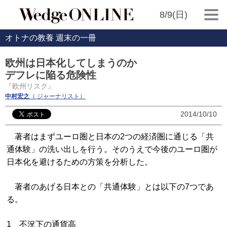
8/9(日)
オトナの教養 週末の一冊
欧州は日本化してしまうのか
デフレに陥る危険性
『欧州リスク』
中村宏之
（ ジャーナリスト）
2014/10/10
著者はまずユーロ圏と日本の2つの経済圏に通じる「共
通体験」の洗い出しを行う。そのうえで今後のユーロ圏が
日本化を避けるための方策を分析した。
著者のあげる日本との「共通体験」とは以下の7つであ
る。
1 不況下の通貨高