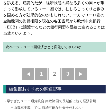
を訴える。逆説的だが、経済状態の異なる多くの国々が集
まって形成しているユーロ圏では、むしろじっくりと歩み
を固める方が効果的なのかもしれない。一方でユーロ圏の
金融機関の監督権限を現在の各国当局から欧州中央銀行
（ECB）に譲渡するなどの銀行同盟を迅速に進めることは
当然といえよう。
次ページ » ユーロ圏経済はどう変化してゆくのか
前
1
2
3
次
へ
へ
編集部おすすめの関連記事
早すぎたユーロ通貨統合 南欧諸国で長期的に続く経済苦境
「里山資本主義」では 持続可能な社会を作れない