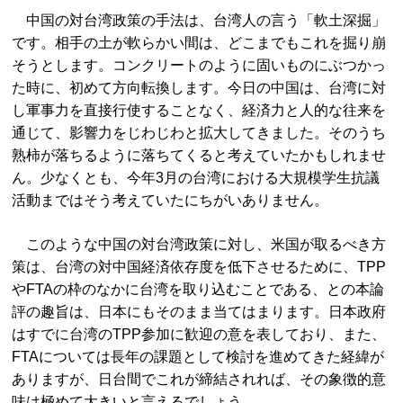
中国の対台湾政策の手法は、台湾人の言う「軟土深掘」
です。相手の土が軟らかい間は、どこまでもこれを掘り崩
そうとします。コンクリートのように固いものにぶつかっ
た時に、初めて方向転換します。今日の中国は、台湾に対
し軍事力を直接行使することなく、経済力と人的な往来を
通じて、影響力をじわじわと拡大してきました。そのうち
熟柿が落ちるように落ちてくると考えていたかもしれませ
ん。少なくとも、今年3月の台湾における大規模学生抗議
活動まではそう考えていたにちがいありません。
このような中国の対台湾政策に対し、米国が取るべき方
策は、台湾の対中国経済依存度を低下させるために、TPP
やFTAの枠のなかに台湾を取り込むことである、との本論
評の趣旨は、日本にもそのまま当てはまります。日本政府
はすでに台湾のTPP参加に歓迎の意を表しており、また、
FTAについては長年の課題として検討を進めてきた経緯が
ありますが、日台間でこれが締結されれば、その象徴的意
味は極めて大きいと言えるでしょう。