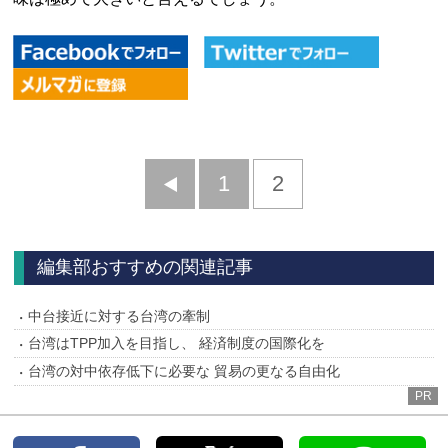
前
1
2
へ
編集部おすすめの関連記事
中台接近に対する台湾の牽制
台湾はTPP加入を目指し、 経済制度の国際化を
台湾の対中依存低下に必要な 貿易の更なる自由化
PR