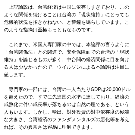
上記論説は、台湾経済は中国に依存しすぎており、この
ような関係を続けることは台湾の「現状維持」にとっても
危機的状況を招きかねない、と警鐘を鳴らしています。こ
のような指摘は至極もっともなものです。
これまで、米国人専門家の中では、本論評の言うように
「台湾関係法」との関連で、安全保障面での台湾の「現状
維持」を論じるものが多く、中台間の経済関係に目を向け
る人は少なかったので、ウイルソンによる本論評は注目に
値します。
専門家の一部には、台湾の一人当たりGDPは20,000ドル
を超えたので、すでに先進国の水準に達しており、経済の
成熟化に伴い成長率が落ちるのは自然の理である、という
人もいます。しかし、輸出、対外投資の対中依存度の極端
な大きさ、台湾経済のファンダメンタルズの悪化等を考え
れば、その異常さは容易に理解できます。