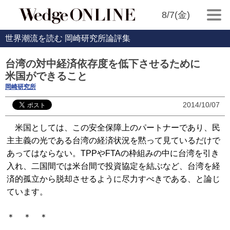
8/7(金)
世界潮流を読む 岡崎研究所論評集
台湾の対中経済依存度を低下させるために
米国ができること
岡崎研究所
2014/10/07
米国としては、この安全保障上のパートナーであり、民
主主義の光である台湾の経済状況を黙って見ているだけで
あってはならない。TPPやFTAの枠組みの中に台湾を引き
入れ、二国間では米台間で投資協定を結ぶなど、台湾を経
済的孤立から脱却させるように尽力すべきである、と論じ
ています。
＊ ＊ ＊