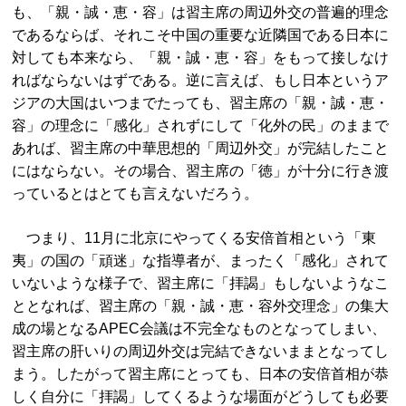
も、「親・誠・恵・容」は習主席の周辺外交の普遍的理念
であるならば、それこそ中国の重要な近隣国である日本に
対しても本来なら、「親・誠・恵・容」をもって接しなけ
ればならないはずである。逆に言えば、もし日本というア
ジアの大国はいつまでたっても、習主席の「親・誠・恵・
容」の理念に「感化」されずにして「化外の民」のままで
あれば、習主席の中華思想的「周辺外交」が完結したこと
にはならない。その場合、習主席の「徳」が十分に行き渡
っているとはとても言えないだろう。
つまり、11月に北京にやってくる安倍首相という「東
夷」の国の「頑迷」な指導者が、まったく「感化」されて
いないような様子で、習主席に「拝謁」もしないようなこ
ととなれば、習主席の「親・誠・恵・容外交理念」の集大
成の場となるAPEC会議は不完全なものとなってしまい、
習主席の肝いりの周辺外交は完結できないままとなってし
まう。したがって習主席にとっても、日本の安倍首相が恭
しく自分に「拝謁」してくるような場面がどうしても必要