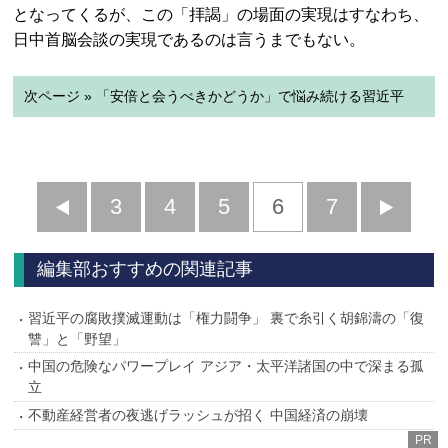
となってくるが、この「拝謁」の場面の実現はすなわち、
日中首脳会談の実現であるのは言うまでもない。
次ページ » 「安倍と会うべきかどうか」で悩み続ける習近平
前
3
4
5
6
7
へ
へ
編集部おすすめの関連記事
習近平の腐敗撲滅運動は「権力闘争」 裏で糸引く胡錦濤の「復
讐」と「野望」
中国の危険なパワープレイ アジア・太平洋諸国の中で深まる孤
立
不動産経営者の夜逃げラッシュが招く 中国経済の崩壊
PR