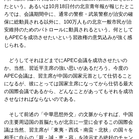
たという。あるいは10月18日付の北京青年報が報じたとこ
ろでは、会議期間中に、通常の警察・武装警察が治安の確
保に総動員される以外に、100万人もの北京一般市民が治
安維持のためのパトロールに動員されるという。何として
もAPECを成功させたいという習政権の意気込みが強く感
じられる。
どうしてそれほどまでにAPEC会議を成功させたいの
か。当然、習近平主席の強い思いがあるだろう。今度の
APEC会議は、習主席が中国の国家元首として仕切ること
になるが、彼にとっては国家主席になってから仕切る最大
の国際会議であるから、どんなことがあってもそれを成功
させなければならないのである。
そして前述の「中華思想外交」の文脈からすれば、中国
の主要周辺国の首脳たちが北京に一堂に会するこの国際会
議は当然、習主席が「東夷・西戎・南蛮・北狄」の国々を
相手に自らの「親・誠・恵・容」を誇示する絶好のチャン