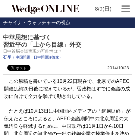
8/9(日)
チャイナ・ウォッチャーの視点
中華思想に基づく
習近平の「上から目線」外交
日中首脳会談実現の可能性は？
石 平
（ 中国問題・日中問題評論家）
2014/10/23
この原稿を書いている10月22日現在で、北京でのAPEC
開催は約20日後に控えているが、習政権はすでに会議の成
功に向けて全力を挙げて動き出している。
たとえば10月13日に中国国内メディアの「網易財経」が
伝えたところによると、APEC会議期間中の北京周辺の大
気汚染を軽減するために、中国政府は11月1日から10日
間、北京周辺の河北省の一部の鉄鋼企業の操業停止を決め