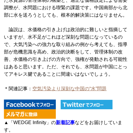
た水資源の管理体制の構築と、適正な価格設定による需要
調整が、水問題における喫緊の課題です。中国南部から北
部に水を送ろうとしても、根本的解決策にはなりません。
論説は、水価格の引き上げは政治的に難しいと指摘して
いますが、水不足がこれほど深刻な問題になっているの
で、大気汚染への強力な取り組みの例から考えても、指導
部が危機意識を高め、政治的決断をして、管理体制の改
善、水価格の引き上げの方向で、強権が発動される可能性
はあると思います。ただ、それでも、水問題が中国にとっ
てアキレス腱であることに間違いはないでしょう。
＊関連記事：
空気汚染より深刻な中国の“水”問題
▲「WEDGE Infinity」の
新着記事
などをお届けしていま
す。