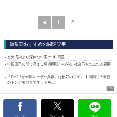
前
1
2
へ
編集部おすすめの関連記事
空気汚染より深刻な中国の“水”問題
中国国民の間で高まる環境問題への関心 社会不安の主たる要因
に
「PM2.5が米国レーザー兵器には恰好の防御」 中国国防大教授
のトンデモ発言でネット炎上
PR
シェア
ツイート
送る