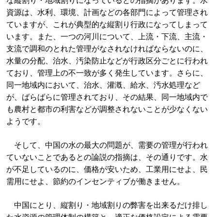
な縦割り・地域割りになっているとの指摘があります。水
資源は、水利、環境、計画などの各部門によって管理され
ていますが、これが典型的な縦割り行政になってしまって
います。また、一つの河川について、上流・下流、主流・
支流で調和のとれた管理がなされなければならないのに、
水量の分配、治水、汚染防止などが行政区分ごとに行われ
ており、管理上の不一致が多く発生しています。さらに、
同一地域内において、治水、灌漑、給水、汚水処理など
が、ばらばらに管理されており、その結果、同一地域内で
も農村と都市の利害などが調整されないことが少なくない
ようです。
そして、中国の水の最大の問題が、需要の管理が行われ
ていないことであるとの論説の指摘は、その通りです。水
が不足しているのに、価格が安いため、工業用にせよ、民
需用にせよ、節約のインセンティブが働きません。
中国にとり、縦割り・地域割りの弊害を出来るだけ排し