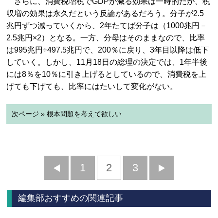
さらに、消費税増税でGDPが減る効果は一時的だが、税
収増の効果は永久だという反論があるだろう。分子が2.5
兆円ずつ減っていくから、2年たてば分子は（1000兆円－
2.5兆円×2）となる。一方、分母はそのままなので、比率
は995兆円÷497.5兆円で、200％に戻り、3年目以降は低下
していく。しかし、11月18日の総理の決定では、1年半後
には8％を10％に引き上げるとしているので、消費税を上
げても下げても、比率にはたいして変化がない。
次ページ » 根本問題を考えて欲しい
前
1
2
3
次
へ
へ
編集部おすすめの関連記事