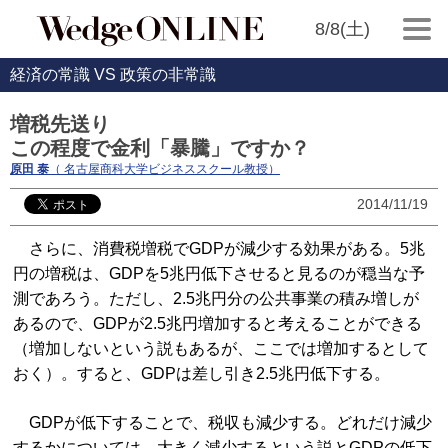
8/8(土)
経済の常識 VS 政策の非常識
増税先送り
この程度で金利「暴騰」ですか？
原田 泰
（ 名古屋商科大学ビジネススクール教授）
2014/11/19
さらに、消費税増税でGDPが減少する効果がある。5兆
円の増税は、GDPを5兆円低下させると見るのが穏当な予
測であろう。ただし、2.5兆円分の公共事業の積み増しが
あるので、GDPが2.5兆円増加すると考えることができる
（増加しないという説もあるが、ここでは増加するとして
おく）。すると、GDPは差し引き2.5兆円低下する。
GDPが低下することで、税収も減少する。どれだけ減少
するかについては、大きく減少するという説とGDPの低下