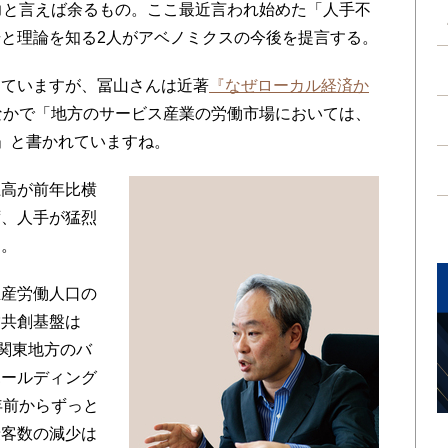
力と言えば余るもの。ここ最近言われ始めた「人手不
と理論を知る2人がアベノミクスの今後を提言する。
っていますが、冨山さんは近著
『なぜローカル経済か
なかで「地方のサービス産業の労働市場においては、
」と書かれていますね。
上高が前年比横
ず、人手が猛烈
す。
産労働人口の
営共創基盤は
北関東地方のバ
ホールディング
年前からずっと
乗客数の減少は