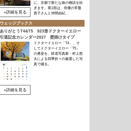
に、京都で新たな旅の物語を紡
ぎます。第1部は、俳優の常盤
»詳細を見る
貴子さんと仲間由紀…
ウェッジブックス
ありがとうT4&T5 923形ドクターイエロー
引退記念カレンダー2027 壁掛けタイプ
ドクターイエロー「T4」、そ
してドクターイエロー「T5」
の勇姿を、鉄道写真家・村上悠
太による四季折々の厳選した写
真で綴る。
»詳細を見る