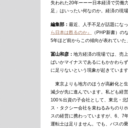
失われた20年ーーー日本経済で労働
足」はいったい何なのか。経済の現場
編集部：
最近、人手不足が話題にな
ら日本は甦るのか』
（PHP新書）の
5年ほど前からこの傾向が表れていた
冨山和彦：
地方経済の現場では、売
ばいかマイナスであるにもかかわら
に足りないという現象が起きていま
東京よりも地方のほうが高齢化と生
減少が先に進んでいます。私ども経
100％出資の子会社として、東北・
ス・タクシー会社を束ねるみちのり
スの経営に携わっていますが、6、7
運転士は足りません。でも、バスの