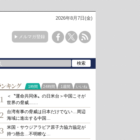
2026年8月7日(金)
メルマガ登録
ランキング
1時間
24時間
1週間
いいね
＜〝運命共同体〟の日米台＞中国こそが
1
世界の脅威....…
台湾有事の脅威は日本だけでない…周辺
2
海域に進出する中国…
米国・サウジアラビア原子力協力協定が
3
持つ懸念…不明瞭な…