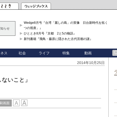
Wedge8月号『台湾「麗しの島」の実像 日台新時代を拓く「3
つの視座」』
お知らせ
ひととき8月号『京都 2と5の物語』
新刊書籍『飛鳥・藤原に隠された古代宮都の謎』
ジネス
社会
ライフ
特集
動画
2014年10月25日
しないこと」
刷画面