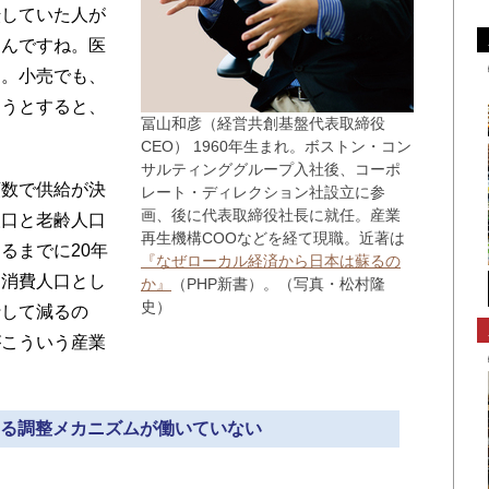
転していた人が
るんですね。医
す。小売でも、
ろうとすると、
冨山和彦（経営共創基盤代表取締役
CEO） 1960年生まれ。ボストン・コン
サルティンググループ入社後、コーポ
数で供給が決
レート・ディレクション社設立に参
画、後に代表取締役社長に就任。産業
人口と老齢人口
再生機構COOなどを経て現職。近著は
るまでに20年
『なぜローカル経済から日本は蘇るの
ら消費人口とし
か』
（PHP新書）。（写真・松村隆
史）
行して減るの
がこういう産業
による調整メカニズムが働いていない