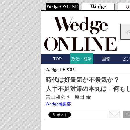
TOP
国際
ビ
政治・経済
Wedge REPORT
時代は好景気か不景気か？
人手不足対策の本丸は「何も
冨山和彦 × 原田 泰
Wedge編集部
印