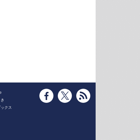
e
とき
ブックス