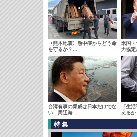
〈熊本地震〉熱中症からどう命
米国・
を守るか？…
力協定
台湾有事の脅威は日本だけでな
「生活
い…周辺海…
えるか
特集