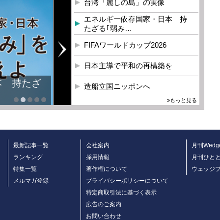
台湾「麗しの島」の実像
エネルギー依存国家・日本 持
たざる｢弱み…
FIFAワールドカップ2026
日本主導で平和の再構築を
本 持たざ
造船立国ニッポンへ
»もっと見る
最新記事一覧
会社案内
月刊Wedg
ランキング
採用情報
月刊ひと
特集一覧
著作権について
ウェッジ
メルマガ登録
プライバシーポリシーについて
特定商取引法に基づく表示
広告のご案内
お問い合わせ