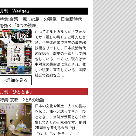
月刊「Wedge」
特集:台湾「麗しの島」の実像 日台新時代
を拓く「3つの視座」
かつてポルトガル人が「フォル
モサ（麗しの島）」と呼んだ台
湾。半導体産業で世界の最先端
技術をリードし、日本統治時代
の記憶も、歴史の一部として内
包している。一方で、現在は米
中対立の最前線に立たされ、難
しい現実に直面している。国際
社会で複雑な立…
»詳細を見る
月刊「ひととき」
特集:京都 2と5の物語
日本の文化や風土、人々の営み
を伝え、旅へと誘ってきた「ひ
ととき」。当誌が幾度となく特
集してきたのが京都です。創刊
25周年を迎える今号では、
〝2〟と〝5〟をキーワード