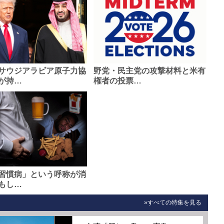
サウジアラビア原子力協
野党・民主党の攻撃材料と米有
が持…
権者の投票…
習慣病」という呼称が消
もし…
»すべての特集を見る