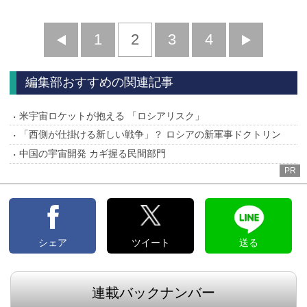
前
1
2
3
4
次
へ
へ
編集部おすすめの関連記事
米宇宙ロケットが抱える 「ロシアリスク」
「西側が仕掛ける新しい戦争」？ ロシアの新軍事ドクトリン
中国の宇宙開発 カギ握る民間部門
PR
シェア
ツイート
送る
連載バックナンバー