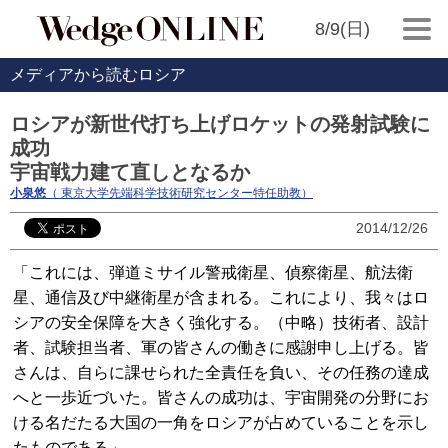
8/9(日)
メディアから読むロシア
ロシアが新世代打ち上げロケットの発射試験に
成功
宇宙戦力建て直しとなるか
小泉悠
（ 東京大学先端科学技術研究センター特任助教）
2014/12/26
「これには、弾道ミサイル警戒衛星、偵察衛星、航法衛
星、通信及び中継衛星が含まれる。これにより、我々はロ
シアの安全保障を大きく強化する。（中略）技術者、設計
者、試験担当者、軍の皆さんの働きに感謝申し上げる。皆
さんは、自らに課せられた全責任を負い、その任務の達成
へと一歩近づいた。皆さんの成功は、宇宙開発の分野にお
ける名だたる大国の一角をロシアが占めていることを示し
たものである」