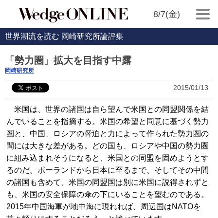
8/7(金)
世界潮流を読む 岡崎研究所論評集
「勢力圏」拡大を目指す中露
岡崎研究所
2015/01/13
米国は、世界の諸国は自ら望んで米国との同盟関係を結
んでいることを指摘する。米国の希望と同意に基づく勢力
圏と、中国、ロシアの脅迫と力によって作られた勢力圏の
間には大きな差がある。どの国も、ロシアや中国の勢力圏
に組み込まれそうになると、米国との同盟を固めようとす
るのだ。ポーランドから日本に至るまで、そしてその中間
の諸国も含めて、米国の同盟国は別に米国に説得されずと
も、米国の安全保障の傘の下にいることを望むのである。
2015年中国海軍が地中海に現れれば、周辺国はNATOを