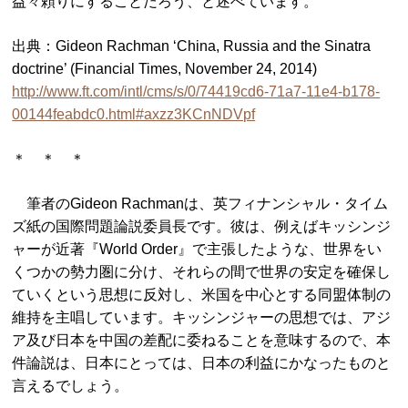
益々頼りにすることだろう、と述べています。
出典：Gideon Rachman ‘China, Russia and the Sinatra
doctrine’ (Financial Times, November 24, 2014)
http://www.ft.com/intl/cms/s/0/74419cd6-71a7-11e4-b178-
00144feabdc0.html#axzz3KCnNDVpf
＊ ＊ ＊
筆者のGideon Rachmanは、英フィナンシャル・タイム
ズ紙の国際問題論説委員長です。彼は、例えばキッシンジ
ャーが近著『World Order』で主張したような、世界をい
くつかの勢力圏に分け、それらの間で世界の安定を確保し
ていくという思想に反対し、米国を中心とする同盟体制の
維持を主唱しています。キッシンジャーの思想では、アジ
ア及び日本を中国の差配に委ねることを意味するので、本
件論説は、日本にとっては、日本の利益にかなったものと
言えるでしょう。