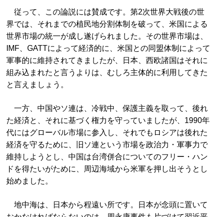
従って、この論説には賛成です。第2次世界大戦後の世
界では、それまでの植民地分割体制を破って、米国による
世界市場の統一が成し遂げられました。その世界市場は、
IMF、GATTによって経済的に、米国との同盟体制によって
軍事的に維持されてきましたが、日本、西欧諸国はそれに
組み込まれたと言うよりは、むしろ主体的に利用してきた
と言えましょう。
一方、中国やソ連は、冷戦中、保護主義を取って、後れ
た経済と、それに基づく権力を守っていましたが、1990年
代にはグローバル市場に参入し、それでもロシアは後れた
経済を守るために、旧ソ連という市場を政治力・軍事力で
維持しようとし、中国は台湾併合についてのフリー・ハン
ドを得たいがために、周辺海域から米軍を押し出そうとし
始めました。
地中海は、日本から程遠い所です。日本が念頭に置いて
おかなければならないのは、周永康事件も片づけて習近平