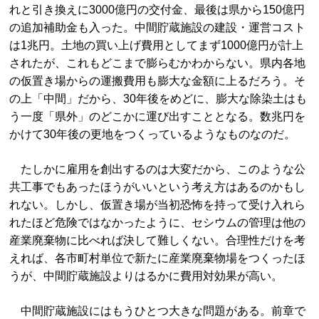
れと引き換えに3000億円の交付金、最後は県から150億円
の追加補助金も入った。中間貯蔵施設の建設・運営コスト
は1兆円。土地の買い上げ費用としてまず1000億円が計上
されたが、これもどこまで膨らむかわからない。県内各地
の仮置き場からの運搬費用も膨大な金額に上るだろう。そ
の上「中間」だから、30年後をめどに、膨大な除染土はも
う一度「県外」のどこかに運び出すこととなる。数兆円を
かけて30年後の更地をつくっているようなものなのだ。
たしかに雇用を創出するのは大変だから、このような公
共工事でもあったほうがいいという考え方はあるのかもし
れない。しかし、仮置き場が当初恐怖を持って受け入れら
れたほど危険ではなかったように、セシウムの管理は他の
産業廃棄物に比べれば決して難しくない。合理性だけを考
えれば、各市町村単位で新たに産業廃棄物場をつくったほ
うが、中間貯蔵施設よりはるかに費用対効果が高い。
中間貯蔵施設にはもうひとつ大きな問題がある。前章で