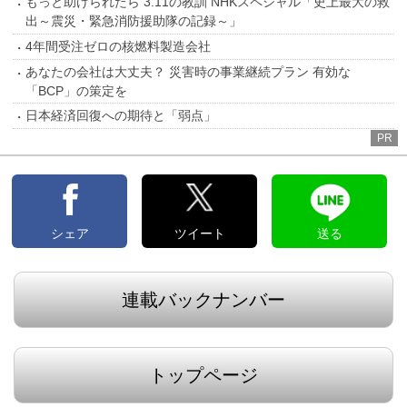
もっと助けられたら 3.11の教訓 NHKスペシャル「史上最大の救
出～震災・緊急消防援助隊の記録～」
4年間受注ゼロの核燃料製造会社
あなたの会社は大丈夫？ 災害時の事業継続プラン 有効な
「BCP」の策定を
日本経済回復への期待と「弱点」
PR
シェア
ツイート
送る
連載バックナンバー
トップページ