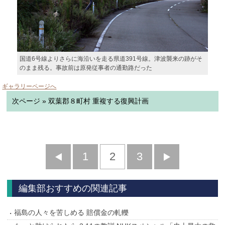
国道6号線よりさらに海沿いを走る県道391号線。津波襲来の跡がそ
のまま残る。事故前は原発従事者の通勤路だった
ギャラリーページへ
次ページ » 双葉郡８町村 重複する復興計画
前
1
2
3
次
へ
へ
編集部おすすめの関連記事
福島の人々を苦しめる 賠償金の軋轢