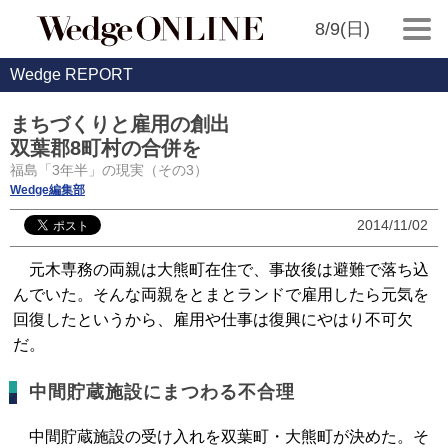
8/9(日)
Wedge REPORT
まちづくりと雇用の創出
双葉郡8町村の合併を
福島「3年半」の現実（その3）
Wedge編集部
2014/11/02
元木専務の両親は大熊町在住で、事故後は避難で落ち込
んでいた。そんな両親をとまとランドで雇用したら元気を
回復したというから、雇用や仕事は復興にやはり不可欠
だ。
中間貯蔵施設にまつわる不合理
中間貯蔵施設の受け入れを双葉町・大熊町が決めた。そ