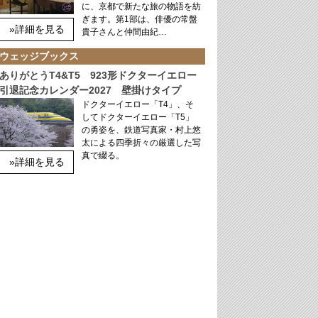
に、京都で新たな旅の物語を紡
ぎます。第1部は、俳優の常盤
»詳細を見る
貴子さんと仲間由紀…
ウェッジブックス
ありがとうT4&T5 923形ドクターイエロー
引退記念カレンダー2027 壁掛けタイプ
ドクターイエロー「T4」、そ
してドクターイエロー「T5」
の勇姿を、鉄道写真家・村上悠
太による四季折々の厳選した写
真で綴る。
»詳細を見る