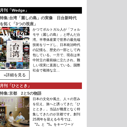
月刊「Wedge」
特集:台湾「麗しの島」の実像 日台新時代
を拓く「3つの視座」
かつてポルトガル人が「フォル
モサ（麗しの島）」と呼んだ台
湾。半導体産業で世界の最先端
技術をリードし、日本統治時代
の記憶も、歴史の一部として内
包している。一方で、現在は米
中対立の最前線に立たされ、難
しい現実に直面している。国際
社会で複雑な立…
»詳細を見る
月刊「ひととき」
特集:京都 2と5の物語
日本の文化や風土、人々の営み
を伝え、旅へと誘ってきた「ひ
ととき」。当誌が幾度となく特
集してきたのが京都です。創刊
25周年を迎える今号では、
〝2〟と〝5〟をキーワード