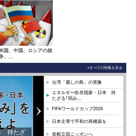
米国、中国、ロシアの核
争、…
»すべての特集を見る
台湾「麗しの島」の実像
エネルギー依存国家・日本 持
たざる｢弱み…
FIFAワールドカップ2026
日本主導で平和の再構築を
本 持たざ
造船立国ニッポンへ