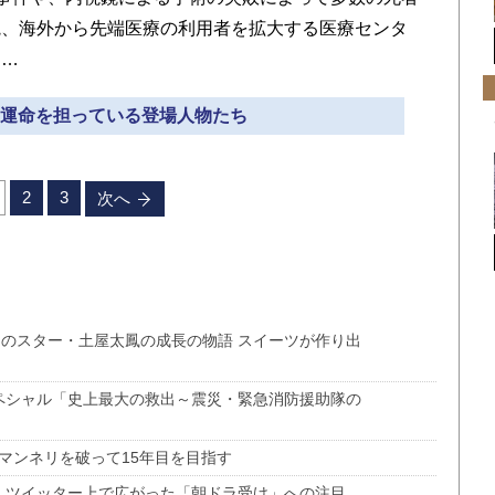
院、海外から先端医療の利用者を拡大する医療センタ
……
酷な運命を担っている登場人物たち
2
3
次へ
マのスター・土屋太鳳の成長の物語 スイーツが作り出
Kスペシャル「史上最大の救出～震災・緊急消防援助隊の
3 マンネリを破って15年目を目指す
！ ツイッター上で広がった「朝ドラ受け」への注目