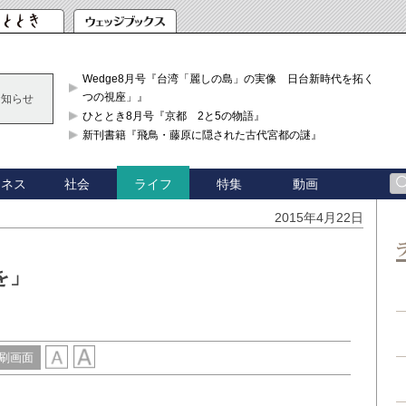
Wedge8月号『台湾「麗しの島」の実像 日台新時代を拓く「3
つの視座」』
お知らせ
ひととき8月号『京都 2と5の物語』
新刊書籍『飛鳥・藤原に隠された古代宮都の謎』
ジネス
社会
特集
動画
ライフ
2015年4月22日
を」
刷画面