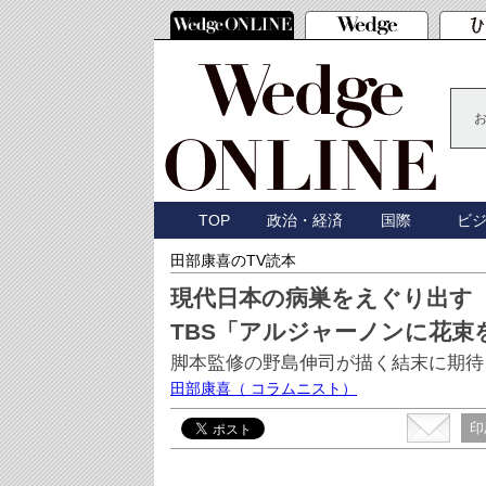
TOP
政治・経済
国際
ビ
田部康喜のTV読本
現代日本の病巣をえぐり出す
TBS「アルジャーノンに花束
脚本監修の野島伸司が描く結末に期待
田部康喜
（ コラムニスト）
印