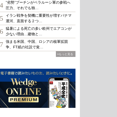
“劣勢”プーチンがベラルーシ軍の参戦へ
4
圧力、それでも独…
イラン戦争を契機に重要性が増すパナマ
5
運河、直面する２つ…
猛暑による死亡の多い欧州でエアコンが
6
少ない理由…建物と…
強まる米国、中国、ロシアの核軍拡競
7
争、FT紙の社説で覚…
»もっと見る