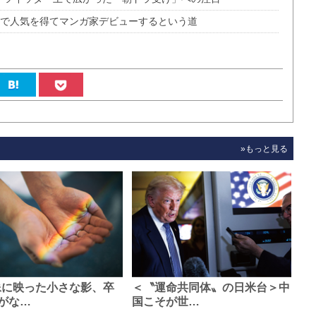
Sで人気を得てマンガ家デビューするという道
»もっと見る
像に映った小さな影、卒
＜〝運命共同体〟の日米台＞中
がな…
国こそが世…