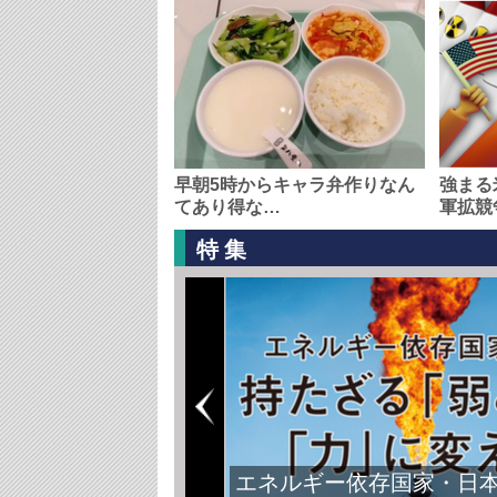
早朝5時からキャラ弁作りなん
強まる
てあり得な…
軍拡競
特集
エネルギー依存国家・日