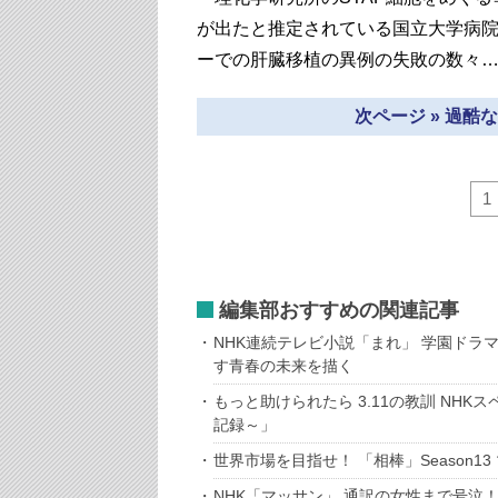
が出たと推定されている国立大学病
ーでの肝臓移植の異例の失敗の数々
次ページ » 過
1
編集部おすすめの関連記事
NHK連続テレビ小説「まれ」 学園ドラ
す青春の未来を描く
もっと助けられたら 3.11の教訓 NH
記録～」
世界市場を目指せ！ 「相棒」Season1
NHK「マッサン」 通訳の女性まで号泣