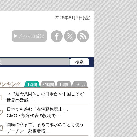
2026年8月7日(金)
メルマガ登録
ランキング
1時間
24時間
1週間
いいね
＜〝運命共同体〟の日米台＞中国こそが
1
世界の脅威....…
日本でも進む「在宅勤務廃止」、
2
GMO・熊谷代表の投稿で…
国民の命まで、まるで湯水のごとく使う
3
プーチン…死傷者増…