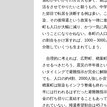
適応が早いがその分苦労も多く、親
活をさせてやりたいと願うもの。中
た節目で転居を決断する例は多い。
染、その後帰還という政策を一律に
町も人口が大幅に減り、かつ一気に
いうことになりかねない。各町の人
の割合をかけ算すれば、1000～300
分散していくつも生まれてしまう。
合理的に考えれば、広野町、楢葉町
させるべきだろう。震災の半年後と
いタイミングで避難指示が完全に解
でも、人口の約4割、2000人強しか
楢葉町は除染もインフラ整備も終わ
半には行われるはずだった避難難指
金の打ち切りに直結することもあっ
されていない。帰還希望割合は45.7