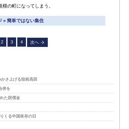
人規模の町になってしまう。
 » 簡単ではない集住
2
3
4
次へ
2mかさ上げる陸前高田
合併を
られた賠償金
迫りくる中国依存の日