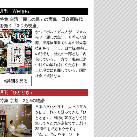
月刊「Wedge」
特集:台湾「麗しの島」の実像 日台新時代
を拓く「3つの視座」
かつてポルトガル人が「フォル
モサ（麗しの島）」と呼んだ台
湾。半導体産業で世界の最先端
技術をリードし、日本統治時代
の記憶も、歴史の一部として内
包している。一方で、現在は米
中対立の最前線に立たされ、難
しい現実に直面している。国際
社会で複雑な立…
»詳細を見る
月刊「ひととき」
特集:京都 2と5の物語
日本の文化や風土、人々の営み
を伝え、旅へと誘ってきた「ひ
ととき」。当誌が幾度となく特
集してきたのが京都です。創刊
25周年を迎える今号では、
〝2〟と〝5〟をキーワード