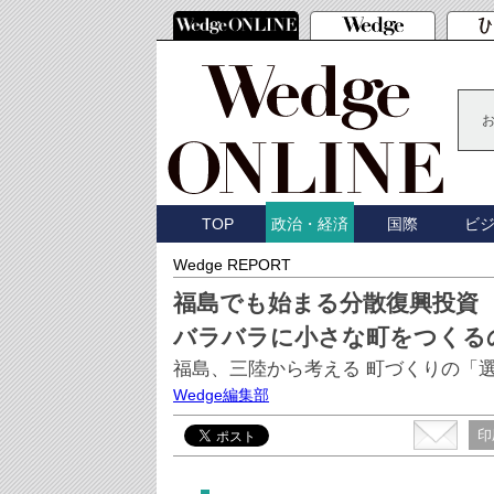
TOP
国際
ビ
政治・経済
Wedge REPORT
福島でも始まる分散復興投資
バラバラに小さな町をつくる
福島、三陸から考える 町づくりの「
Wedge編集部
印