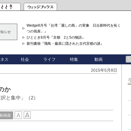
Wedge8月号『台湾「麗しの島」の実像 日台新時代を拓く「3
つの視座」』
お知らせ
ひととき8月号『京都 2と5の物語』
新刊書籍『飛鳥・藤原に隠された古代宮都の謎』
ジネス
社会
ライフ
特集
動画
2015年5月8日
のか
選択と集中」（2）
刷画面