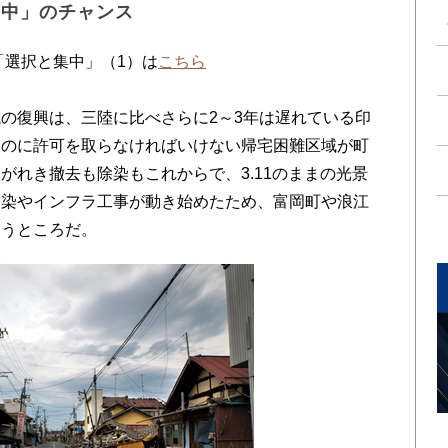
集中」のチャンス
「選択と集中」（1）は
こちら
の復興は、三陸に比べさらに2～3年は遅れている印
るのに許可を取らなければいけない帰宅困難区域が町
がれき撤去も除染もこれからで、3.11のままの光景
除染やインフラ工事が動き始めたため、富岡町や浪江
いうところだ。