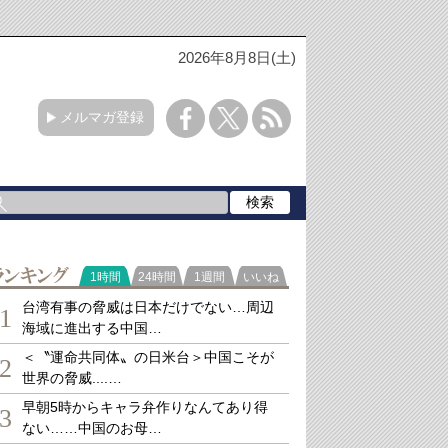
2026年8月8日(土)
メルマガ登録
ランキング
1時間
24時間
1週間
いいね
台湾有事の脅威は日本だけでない…周辺
1
海域に進出する中国…
＜〝運命共同体〟の日米台＞中国こそが
2
世界の脅威....…
早朝5時からキャラ弁作りなんてあり得
3
ない……中国のお母…