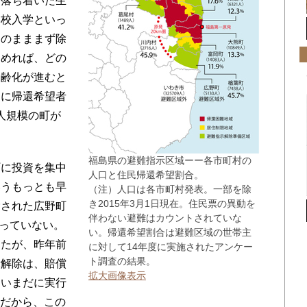
は落ち着いた生
学校入学といっ
このまままず除
進めれば、どの
高齢化が進むと
口に帰還希望者
0人規模の町が
福島県の避難指示区域ーー各市町村の
に投資を集中
人口と住民帰還希望割合。
いうもっとも早
（注）人口は各市町村発表。一部を除
き2015年3月1日現在。住民票の異動を
除された広野町
伴わない避難はカウントされていな
戻っていない。
い。帰還希望割合は避難区域の世帯主
ったが、昨年前
に対して14年度に実施されたアンケー
ト調査の結果。
示解除は、賠償
拡大画像表示
ていまだに実行
％だから、この