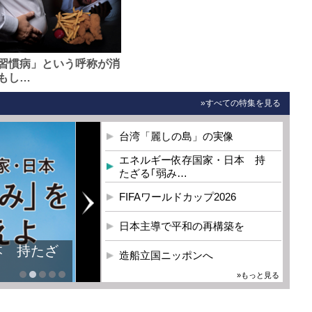
習慣病」という呼称が消
もし…
»すべての特集を見る
台湾「麗しの島」の実像
エネルギー依存国家・日本 持
たざる｢弱み…
FIFAワールドカップ2026
日本主導で平和の再構築を
本 持たざ
造船立国ニッポンへ
»もっと見る