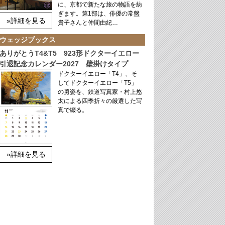
に、京都で新たな旅の物語を紡
ぎます。第1部は、俳優の常盤
»詳細を見る
貴子さんと仲間由紀…
ウェッジブックス
ありがとうT4&T5 923形ドクターイエロー
引退記念カレンダー2027 壁掛けタイプ
ドクターイエロー「T4」、そ
してドクターイエロー「T5」
の勇姿を、鉄道写真家・村上悠
太による四季折々の厳選した写
真で綴る。
»詳細を見る