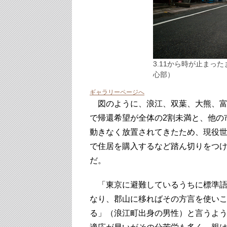
3.11から時が止まっ
心部）
ギャラリーページへ
図のように、浪江、双葉、大熊、富
で帰還希望が全体の2割未満と、他の
動きなく放置されてきたため、現役
で住居を購入するなど踏ん切りをつ
だ。
「東京に避難しているうちに標準語
なり、郡山に移ればその方言を使い
る」（浪江町出身の男性）と言うよ