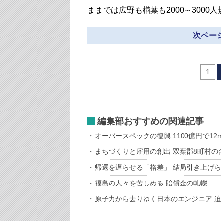
ままでは広野も楢葉も2000～3000
次ページ
1
編集部おすすめの関連記事
オーバースペックの復興 1100億円で1
まちづくりと雇用の創出 双葉郡8町村の
帰還を遅らせる「格差」 結局引き上げ
福島の人々を苦しめる 賠償金の軋轢
原子力から去りゆく日本のエンジニア 