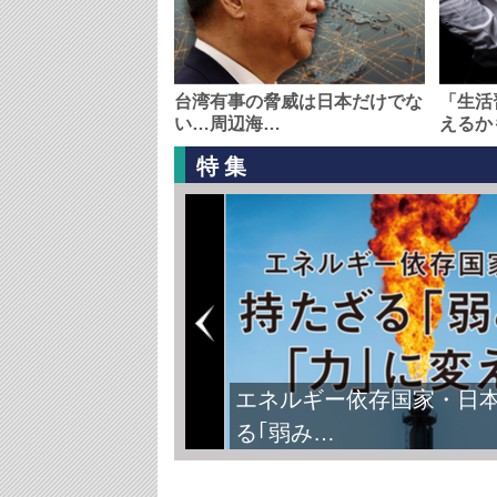
台湾有事の脅威は日本だけでな
「生活
い…周辺海…
えるか
特集
エネルギー依存国家・日
る｢弱み…