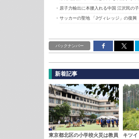
原子力輸出に本腰入れる中国 江沢民の
サッカーの聖地 「Jヴィレッジ」の復興
バックナンバー
新着記事
東京都北区の小学校火災は教員
キツイ