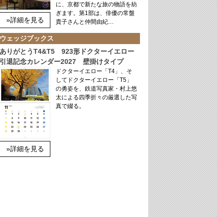
に、京都で新たな旅の物語を紡
ぎます。第1部は、俳優の常盤
»詳細を見る
貴子さんと仲間由紀…
ウェッジブックス
ありがとうT4&T5 923形ドクターイエロー
引退記念カレンダー2027 壁掛けタイプ
ドクターイエロー「T4」、そ
してドクターイエロー「T5」
の勇姿を、鉄道写真家・村上悠
太による四季折々の厳選した写
真で綴る。
»詳細を見る