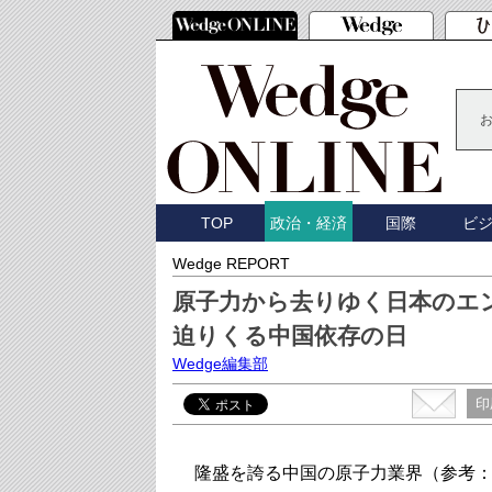
TOP
国際
ビ
政治・経済
Wedge REPORT
原子力から去りゆく日本のエ
迫りくる中国依存の日
Wedge編集部
印
隆盛を誇る中国の原子力業界（参考