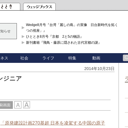
Wedge8月号『台湾「麗しの島」の実像 日台新時代を拓く「3
つの視座」』
お知らせ
ひととき8月号『京都 2と5の物語』
新刊書籍『飛鳥・藤原に隠された古代宮都の謎』
ジネス
社会
ライフ
特集
動画
2014年10月23日
ンジニア
刷画面
：
「原発建設計画270基超 日本を凌駕する中国の原子