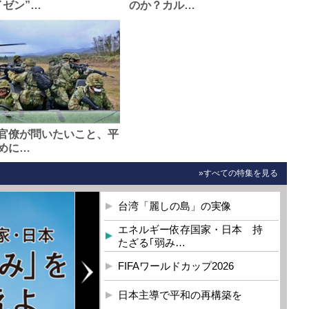
イゼン”…
のか？カル…
官僚が問いたいこと、平
めに…
»すべての特集を見る
台湾「麗しの島」の実像
エネルギー依存国家・日本 持
たざる｢弱み…
FIFAワールドカップ2026
日本主導で平和の再構築を