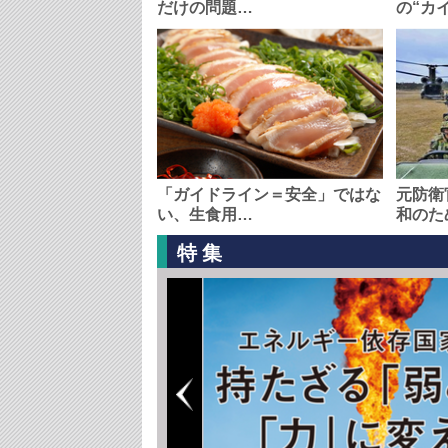
だけの問題…
の“カ
「ガイドライン＝安全」ではな
元防衛
い、生食用…
和のた
特集