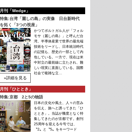
月刊「Wedge」
特集:台湾「麗しの島」の実像 日台新時代
を拓く「3つの視座」
かつてポルトガル人が「フォル
モサ（麗しの島）」と呼んだ台
湾。半導体産業で世界の最先端
技術をリードし、日本統治時代
の記憶も、歴史の一部として内
包している。一方で、現在は米
中対立の最前線に立たされ、難
しい現実に直面している。国際
社会で複雑な立…
»詳細を見る
月刊「ひととき」
特集:京都 2と5の物語
日本の文化や風土、人々の営み
を伝え、旅へと誘ってきた「ひ
ととき」。当誌が幾度となく特
集してきたのが京都です。創刊
25周年を迎える今号では、
〝2〟と〝5〟をキーワード