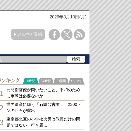
2026年8月10日(月)
メルマガ登録
ランキング
1時間
24時間
1週間
いいね
元防衛官僚が問いたいこと、平和のため
1
に軍隊は必要なのか…
世界遺産に輝く「石舞台古墳」 2300ト
2
ンの巨石が露出…
東京都北区の小学校火災は教員だけの問
3
題ではない！行き届…