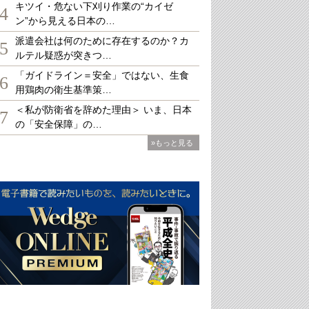
キツイ・危ない下刈り作業の“カイゼ
4
ン”から見える日本の…
派遣会社は何のために存在するのか？カ
5
ルテル疑惑が突きつ…
「ガイドライン＝安全」ではない、生食
6
用鶏肉の衛生基準策…
＜私が防衛省を辞めた理由＞ いま、日本
7
の「安全保障」の…
»もっと見る