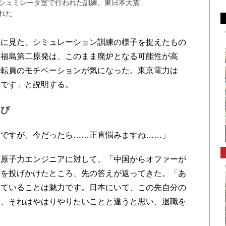
シュミレータ室で行われた訓練。東日本大震
れた
に見た、シミュレーション訓練の様子を捉えたもの
、福島第二原発は、このまま廃炉となる可能性が高
運転員のモチベーションが気になった。東京電力は
定です」と説明する。
叫び
ですが、今だったら……正直悩みますね……」
原子力エンジニアに対して、「中国からオファーが
問を投げかけたところ、先の答えが返ってきた。「あ
めていることは魅力です。日本にいて、この先自分の
と、それはやはりやりたいことと違うと思い、退職を