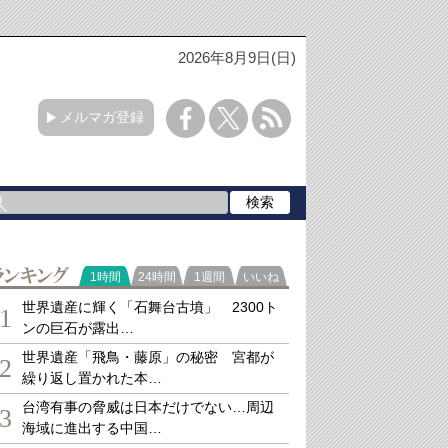
2026年8月9日(日)
メルマガ登録
ランキング
1時間
24時間
1週間
いいね
世界遺産に輝く「石舞台古墳」 2300ト
1
ンの巨石が露出…
世界遺産「飛鳥・藤原」の秘密 宮都が
2
繰り返し置かれた本…
台湾有事の脅威は日本だけでない…周辺
3
海域に進出する中国…