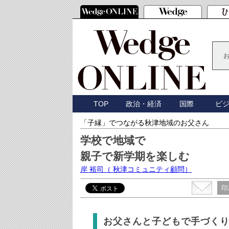
TOP
政治・経済
国際
ビ
「子縁」でつながる秋津地域のお父さん
学校で地域で
親子で新学期を楽しむ
岸 裕司
（ 秋津コミュニティ顧問）
印
お父さんと子どもで手づく