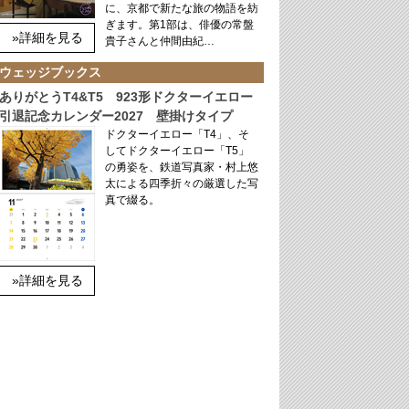
に、京都で新たな旅の物語を紡
ぎます。第1部は、俳優の常盤
»詳細を見る
貴子さんと仲間由紀…
ウェッジブックス
ありがとうT4&T5 923形ドクターイエロー
引退記念カレンダー2027 壁掛けタイプ
ドクターイエロー「T4」、そ
してドクターイエロー「T5」
の勇姿を、鉄道写真家・村上悠
太による四季折々の厳選した写
真で綴る。
»詳細を見る