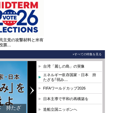
民主党の攻撃材料と米有
投票…
»すべての特集を見る
台湾「麗しの島」の実像
エネルギー依存国家・日本 持
たざる｢弱み…
FIFAワールドカップ2026
日本主導で平和の再構築を
本 持たざ
造船立国ニッポンへ