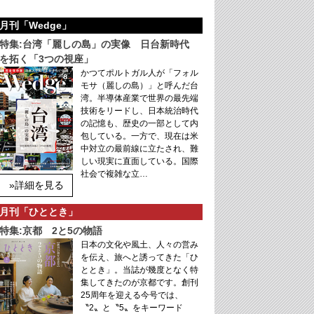
月刊「Wedge」
特集:台湾「麗しの島」の実像 日台新時代
を拓く「3つの視座」
かつてポルトガル人が「フォル
モサ（麗しの島）」と呼んだ台
湾。半導体産業で世界の最先端
技術をリードし、日本統治時代
の記憶も、歴史の一部として内
包している。一方で、現在は米
中対立の最前線に立たされ、難
しい現実に直面している。国際
社会で複雑な立…
»詳細を見る
月刊「ひととき」
特集:京都 2と5の物語
日本の文化や風土、人々の営み
を伝え、旅へと誘ってきた「ひ
ととき」。当誌が幾度となく特
集してきたのが京都です。創刊
25周年を迎える今号では、
〝2〟と〝5〟をキーワード