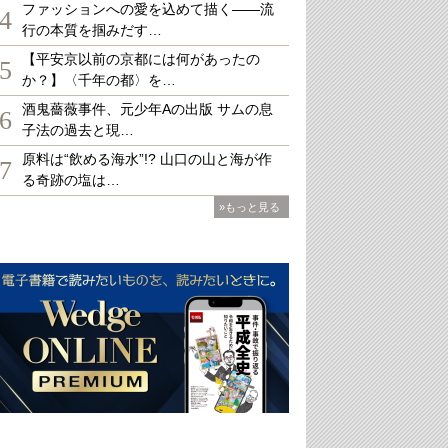
ファッションへの愛を込めて描く――流
4
行の本質を掴みだす…
【平安京以前の京都には何があったの
5
か？】〈千年の都〉を…
酒鬼薔薇事件、元少年Aの出版 サムの息
6
子法の過去と現…
原料は“飲める海水”!? 山口の山と海が作
7
る奇跡の塩は…
»もっと見る