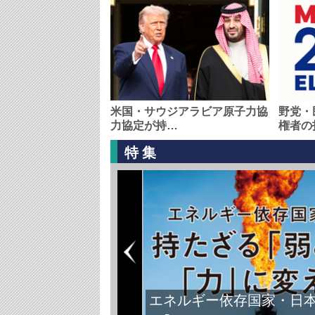
米国・サウジアラビア原子力協
野党・
力協定が持…
権者の
特集
エネルギー依存国家・日