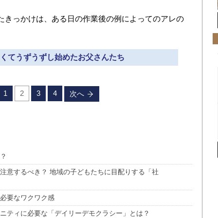
たきっかけは、ある日の作業後の例によってのアレの
かしくてうずうずし始めたお父さんたち
1
2
3
4
次へ
ぶ？
が注意するべき？ 地域の子どもたちに目配りする「社
に必要なワクワク感
ュニティに必要な「デイリーデモクラシー」とは？