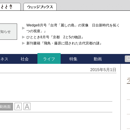
Wedge8月号『台湾「麗しの島」の実像 日台新時代を拓く「3
つの視座」』
お知らせ
ひととき8月号『京都 2と5の物語』
新刊書籍『飛鳥・藤原に隠された古代宮都の謎』
ジネス
社会
特集
動画
ライフ
2015年5月1日
刷画面
り