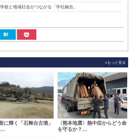
 学校と地域社会がつながる「学社融合」
»もっと見る
産に輝く「石舞台古墳」
〈熊本地震〉熱中症からどう命
0…
を守るか？…