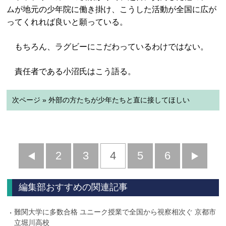
ムが地元の少年院に働き掛け、こうした活動が全国に広が
ってくれれば良いと願っている。
もちろん、ラグビーにこだわっているわけではない。
責任者である小沼氏はこう語る。
次ページ » 外部の方たちが少年たちと直に接してほしい
前
2
3
4
5
6
へ
へ
編集部おすすめの関連記事
難関大学に多数合格 ユニーク授業で全国から視察相次ぐ 京都市
立堀川高校