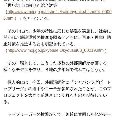
「再犯防止に向けた総合対策
（
http://www.moj.go.jp/hisho/seisakuhyouka/hisho04_0000
5.html
）」をとっている。
その中には、少年の特性に応じた処遇を実施し、社会に
開かれた施設運営の推進を図るとともに、再犯・再非行防
止対策を推進するとも明記されている。
（
http://www.moj.go.jp/kyousei1/kyousei03_00019.html
）
その一環として、こうした多数の外部講師が参画する
様々なモデルを作り、各地の少年院で試みてはどうか。
個人的には、今回、外部講師陣に『ジャパンラグビート
ップリーグ』の選手やコーチが参加されたことが、このプ
ロジェクトを大きく前進させてくれるものと期待してい
る。
トップリーガーの横繋がりで、趣旨に賛同した他のチー