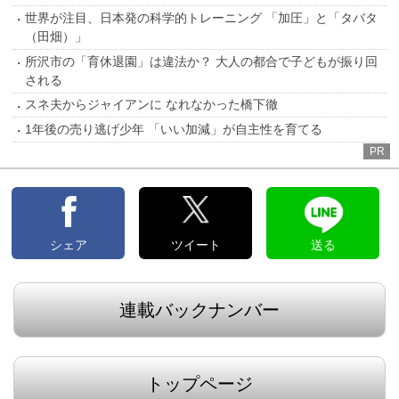
世界が注目、日本発の科学的トレーニング 「加圧」と「タバタ
（田畑）」
所沢市の「育休退園」は違法か？ 大人の都合で子どもが振り回
される
スネ夫からジャイアンに なれなかった橋下徹
1年後の売り逃げ少年 「いい加減」が自主性を育てる
PR
シェア
ツイート
送る
連載バックナンバー
トップページ