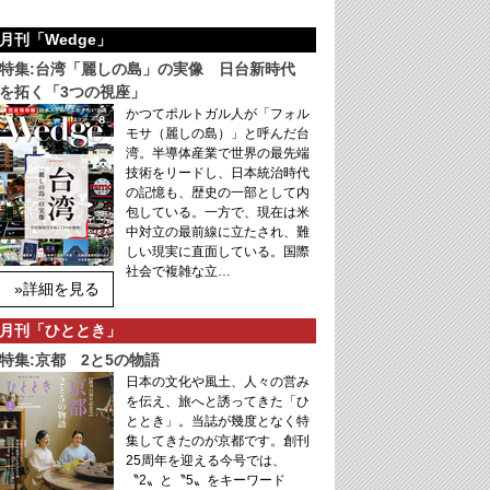
月刊「Wedge」
特集:台湾「麗しの島」の実像 日台新時代
を拓く「3つの視座」
かつてポルトガル人が「フォル
モサ（麗しの島）」と呼んだ台
湾。半導体産業で世界の最先端
技術をリードし、日本統治時代
の記憶も、歴史の一部として内
包している。一方で、現在は米
中対立の最前線に立たされ、難
しい現実に直面している。国際
社会で複雑な立…
»詳細を見る
月刊「ひととき」
特集:京都 2と5の物語
日本の文化や風土、人々の営み
を伝え、旅へと誘ってきた「ひ
ととき」。当誌が幾度となく特
集してきたのが京都です。創刊
25周年を迎える今号では、
〝2〟と〝5〟をキーワード