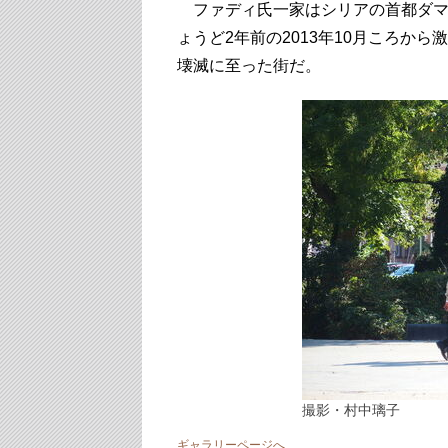
ファディ氏一家はシリアの首都ダマ
ょうど2年前の2013年10月ころか
壊滅に至った街だ。
撮影・村中璃子
ギャラリーページへ