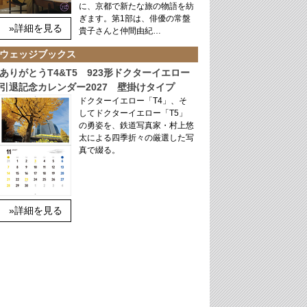
に、京都で新たな旅の物語を紡
ぎます。第1部は、俳優の常盤
»詳細を見る
貴子さんと仲間由紀…
ウェッジブックス
ありがとうT4&T5 923形ドクターイエロー
引退記念カレンダー2027 壁掛けタイプ
ドクターイエロー「T4」、そ
してドクターイエロー「T5」
の勇姿を、鉄道写真家・村上悠
太による四季折々の厳選した写
真で綴る。
»詳細を見る