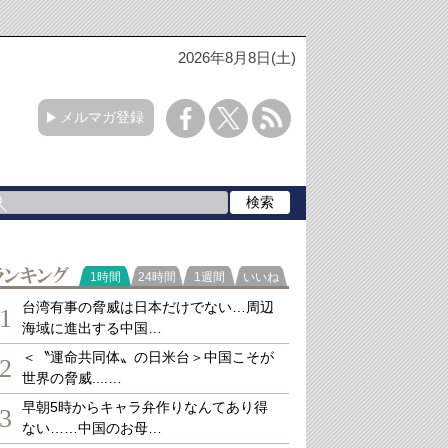
2026年8月8日(土)
メルマガ登録
ランキング
1時間
24時間
1週間
いいね
台湾有事の脅威は日本だけでない…周辺
1
海域に進出する中国…
＜〝運命共同体〟の日米台＞中国こそが
2
世界の脅威....…
早朝5時からキャラ弁作りなんてあり得
3
ない……中国のお母…