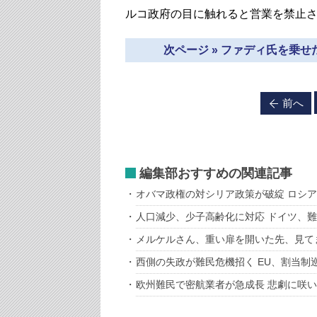
ルコ政府の目に触れると営業を禁止
次ページ » ファディ氏を乗
前へ
編集部おすすめの関連記事
オバマ政権の対シリア政策が破綻 ロシ
人口減少、少子高齢化に対応 ドイツ、
メルケルさん、重い扉を開いた先、見て
西側の失政が難民危機招く EU、割当制巡
欧州難民で密航業者が急成長 悲劇に咲い