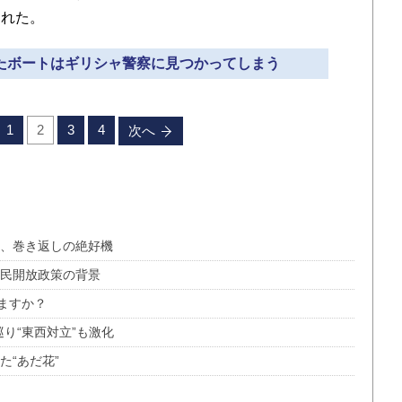
された。
せたボートはギリシャ警察に見つかってしまう
1
2
3
4
次へ
ア、巻き返しの絶好機
難民開放政策の背景
ますか？
り“東西対立”も激化
た“あだ花”