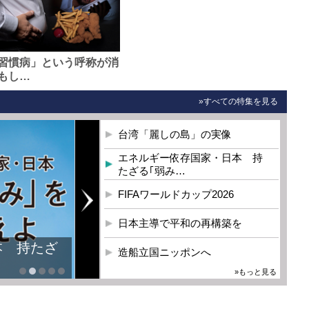
習慣病」という呼称が消
もし…
»すべての特集を見る
台湾「麗しの島」の実像
エネルギー依存国家・日本 持
たざる｢弱み…
FIFAワールドカップ2026
日本主導で平和の再構築を
本 持たざ
造船立国ニッポンへ
»もっと見る