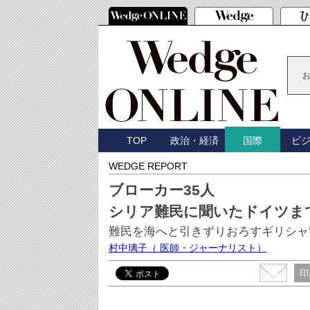
TOP
政治・経済
ビ
国際
WEDGE REPORT
ブローカー35人
シリア難民に聞いたドイツま
難民を海へと引きずりおろすギリシャ
村中璃子
（ 医師・ジャーナリスト）
印