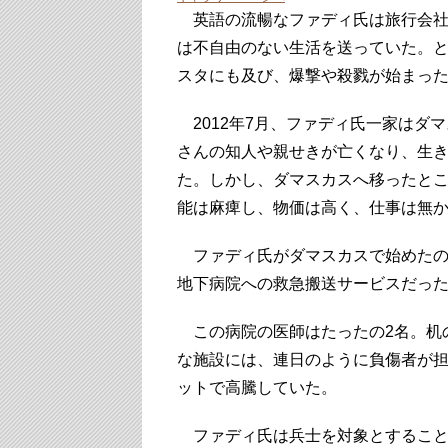
英語の流暢なファディ氏は旅行会社
は不自由のない生活を送っていた。と
スタにも及び、爆撃や殺戮が始まっ
2012年7月、ファディ氏一家はダ
さんの知人や親せきが亡くなり、生
た。しかし、ダマスカスへ移ったと
能は麻痺し、物価は高く、仕事は無
ファディ氏がダマスカスで始めたの
地下病院への救急搬送サービスだっ
この病院の医師はたったの2名。机
な施設には、連日のように負傷者が
ットで高騰していた。
ファディ氏は兵士を対象とすること