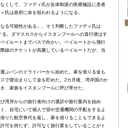
もなくして、ファディ氏が反体制派の医療施設に患者
ディ氏は政府に命を狙われるようになる。
なる可能性がある」。そう判断したファディ氏は
意する。ダマスカスからイスタンブールへの直行便はす
らベイルートまでバスで向かい、ベイルートから飛行
国際線のチケットが高騰しているベイルートだが、当
運ぶバンのドライバーから始めた。家を借りる金も
スで寝泊まりして金を貯めた。2カ月後、湾岸国のか
でき、家族をイスタンブールに呼び寄せた。
び湾岸からの旅行者向けの通訳や旅行案内を始め
なく、自宅にいて個人で宿や交通機関の手配をするよ
に借りた航空券代を返し、家を借りることもできるよ
留許可を持たず、許可なく旅行業をしていることがト