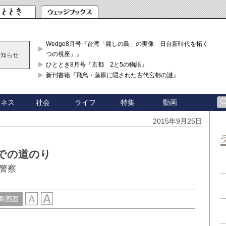
Wedge8月号『台湾「麗しの島」の実像 日台新時代を拓く「3
つの視座」』
お知らせ
ひととき8月号『京都 2と5の物語』
新刊書籍『飛鳥・藤原に隠された古代宮都の謎』
ジネス
社会
ライフ
特集
動画
2015年9月25日
での道のり
警察
刷画面