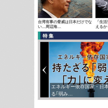
台湾有事の脅威は日本だけでな
「生活
い…周辺海…
えるか
特集
エネルギー依存国家・日
る｢弱み…