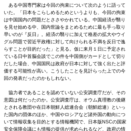
ある中国専門家は今回の拘束について次のように語って
いた。「日本をこらしめるためというよりも、今回の拘束
は中国国内の問題だとささやかれている。中国経済が翳り
を見せ始める中、国内世論をまとめるために最も手っ取り
早いのが『反日』。経済の翳りに加えて格差の拡大やウイ
グル問題で習近平政権に対して向けられる不満を反日で逸
らすことが目的だった」と見る。仮に来月１日に予定され
ている日中首脳会談でこの件を中国側がカードとして切り
だした場合、中国国民は政府が日本に対して強く出たと評
価する可能性が高い。こうしたことを見計らった上での今
回の発表だったのかもしれない。
協力者であることを認めていない公安調査庁だが、その
意図は何だったのか。公安調査庁は、オウム真理教の後継
とされる教団や在日本朝鮮人総連合会（朝鮮総連）といっ
た国内の団体のほか、中国やロシアなど諸外国の動向につ
いて情報収集を目的とする情報機関で、日本版NSCの国家
安全保障会議にも情報の提供が求められるなど、政府の情