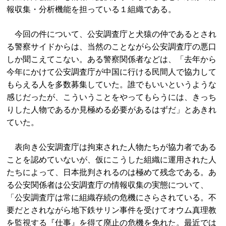
報収集・分析機能を担っている１組織である。
今回の件について、公安調査庁と犬猿の仲であるとされ
る警察サイドからは、当然のことながら公安調査庁の悪口
しか聞こえてこない。ある警察関係者などは、「去年から
今年にかけて公安調査庁が中国に行ける民間人で協力して
もらえる人を多数募集していた。誰でもいいというような
感じだったが、こういうことをやってもらうには、きっち
りした人物であるか見極める必要があるはずだ」とあきれ
ていた。
表向き公安調査庁は拘束された人物たちが協力者である
ことを認めていないが、仮にこうした組織に運用された人
たちによって、日本批判されるのは極めて残念である。あ
る公安関係者は公安調査庁の情報収集の実態について、
「公安調査庁は常に組織存続の危機にさらされている。不
要だとされながら地下鉄サリン事件を受けてオウム真理教
を監視する『仕事』を得て廃止の危機を免れた。最近では