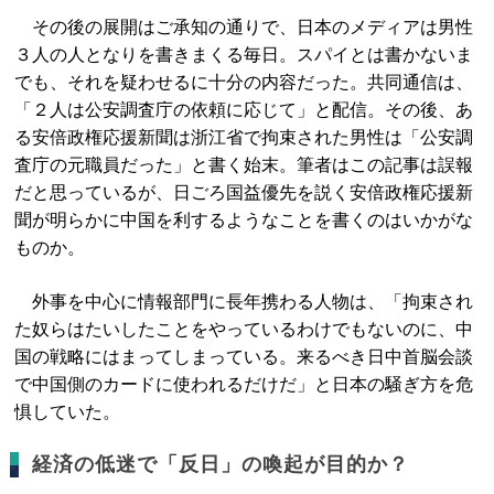
その後の展開はご承知の通りで、日本のメディアは男性
３人の人となりを書きまくる毎日。スパイとは書かないま
でも、それを疑わせるに十分の内容だった。共同通信は、
「２人は公安調査庁の依頼に応じて」と配信。その後、あ
る安倍政権応援新聞は浙江省で拘束された男性は「公安調
査庁の元職員だった」と書く始末。筆者はこの記事は誤報
だと思っているが、日ごろ国益優先を説く安倍政権応援新
聞が明らかに中国を利するようなことを書くのはいかがな
ものか。
外事を中心に情報部門に長年携わる人物は、「拘束され
た奴らはたいしたことをやっているわけでもないのに、中
国の戦略にはまってしまっている。来るべき日中首脳会談
で中国側のカードに使われるだけだ」と日本の騒ぎ方を危
惧していた。
経済の低迷で「反日」の喚起が目的か？