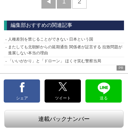
前
1
2
へ
編集部おすすめの関連記事
人種差別を禁じることができない 日本という国
またしても北朝鮮からの延期通告 関係者が証言する 拉致問題が
進展しない本当の理由
「いいがかり」と「ドローン」 ほくそ笑む警察当局
PR
シェア
ツイート
送る
連載バックナンバー