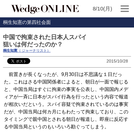
8/10(月)
桐生知憲の第四社会面
中国で拘束された日本人スパイ
狙いは何だったのか？
桐生知憲
（ ジャーナリスト）
2015/10/28
前置きが長くなったが、9月30日は不思議な１日だっ
た。これはさる中国関係者によると、朝日が一面で報じる
と、中国当局はすぐに拘束の事実を公表し、中国国内メデ
ィアが一斉に日本がスパイ行為を行ったという内容で報道
が相次いだという。スパイ容疑で拘束されているのは事実
だが、中国当局は何カ月にもわたって拘束しており、この
タイミングで親中国とされる朝日が報道し、即座に反応す
る中国当局というのもいろいろ勘ぐってしまう。