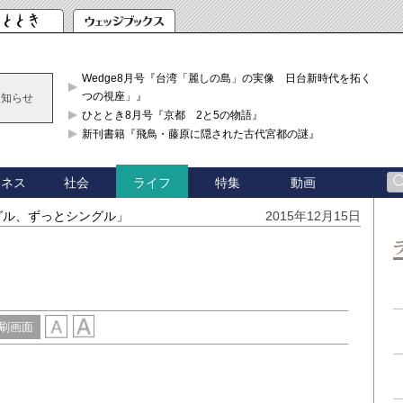
Wedge8月号『台湾「麗しの島」の実像 日台新時代を拓く「3
つの視座」』
お知らせ
ひととき8月号『京都 2と5の物語』
新刊書籍『飛鳥・藤原に隠された古代宮都の謎』
ジネス
社会
特集
動画
ライフ
グル、ずっとシングル」
2015年12月15日
刷画面
い