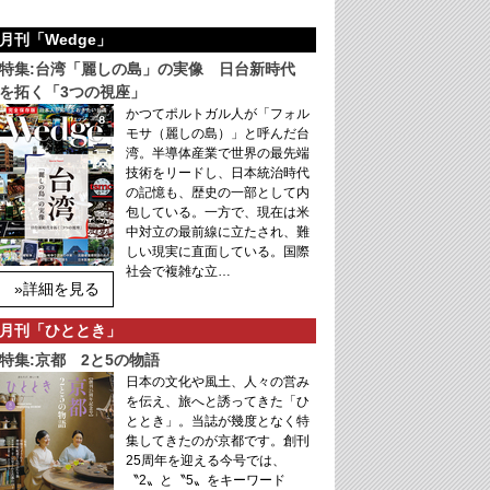
月刊「Wedge」
特集:台湾「麗しの島」の実像 日台新時代
を拓く「3つの視座」
かつてポルトガル人が「フォル
モサ（麗しの島）」と呼んだ台
湾。半導体産業で世界の最先端
技術をリードし、日本統治時代
の記憶も、歴史の一部として内
包している。一方で、現在は米
中対立の最前線に立たされ、難
しい現実に直面している。国際
社会で複雑な立…
»詳細を見る
月刊「ひととき」
特集:京都 2と5の物語
日本の文化や風土、人々の営み
を伝え、旅へと誘ってきた「ひ
ととき」。当誌が幾度となく特
集してきたのが京都です。創刊
25周年を迎える今号では、
〝2〟と〝5〟をキーワード