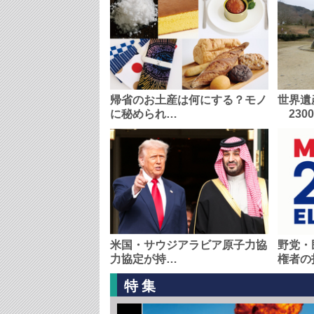
帰省のお土産は何にする？モノ
世界遺
に秘められ…
230
米国・サウジアラビア原子力協
野党・
力協定が持…
権者の
特集