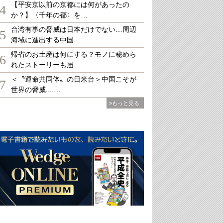
【平安京以前の京都には何があったの
4
か？】〈千年の都〉を…
台湾有事の脅威は日本だけでない…周辺
5
海域に進出する中国…
帰省のお土産は何にする？モノに秘めら
6
れたストーリーも届…
＜〝運命共同体〟の日米台＞中国こそが
7
世界の脅威....…
»もっと見る