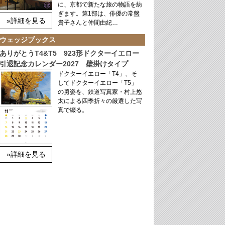
に、京都で新たな旅の物語を紡
ぎます。第1部は、俳優の常盤
»詳細を見る
貴子さんと仲間由紀…
ウェッジブックス
ありがとうT4&T5 923形ドクターイエロー
引退記念カレンダー2027 壁掛けタイプ
ドクターイエロー「T4」、そ
してドクターイエロー「T5」
の勇姿を、鉄道写真家・村上悠
太による四季折々の厳選した写
真で綴る。
»詳細を見る