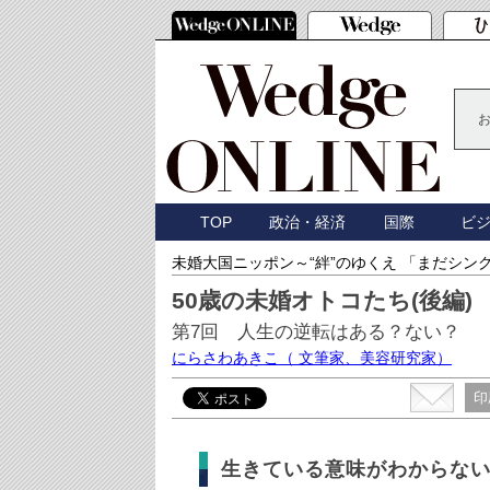
TOP
政治・経済
国際
ビ
未婚大国ニッポン～“絆”のゆくえ 「まだシン
50歳の未婚オトコたち(後編)
第7回 人生の逆転はある？ない？
にらさわあきこ
（ 文筆家、美容研究家）
印
生きている意味がわからな