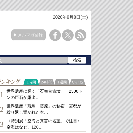
2026年8月8日(土)
メルマガ登録
ランキング
1時間
24時間
1週間
いいね
世界遺産に輝く「石舞台古墳」 2300ト
1
ンの巨石が露出…
世界遺産「飛鳥・藤原」の秘密 宮都が
2
繰り返し置かれた本…
〈特別展「空海と真言の名宝」で注目〉
3
空海はなぜ、120…