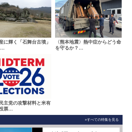
産に輝く「石舞台古墳」
〈熊本地震〉熱中症からどう命
0…
を守るか？…
民主党の攻撃材料と米有
投票…
»すべての特集を見る