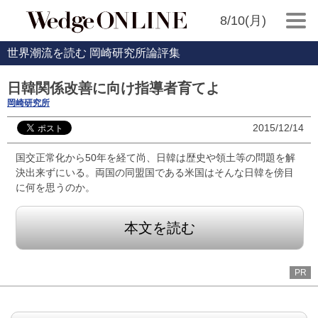
8/10(月)
世界潮流を読む 岡崎研究所論評集
日韓関係改善に向け指導者育てよ
岡崎研究所
2015/12/14
国交正常化から50年を経て尚、日韓は歴史や領土等の問題を解
決出来ずにいる。両国の同盟国である米国はそんな日韓を傍目
に何を思うのか。
本文を読む
PR