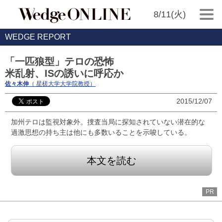
8/11(火)
WEDGE REPORT
「一匹狼型」テロの恐怖
米乱射、ISの誘いに呼応か
佐々木伸
（ 星槎大学大学院教授）
2015/12/07
加州テロは監視対象外。捜査当局に探知されていない潜在的な
過激思想の持ち主は他にも多数いることを示唆している。
本文を読む
PR