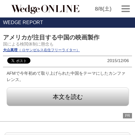
8/8(土)
WEDGE REPORT
アメリカが注目する中国の映画製作
国による検閲体制に懸念も
大山真理
（ ロサンゼルス在住フリーライター）
2015/12/06
AFMで今年初めて取り上げられた中国をテーマにしたカンファ
レンス。
本文を読む
PR