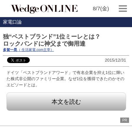
8/7(金)
家電口論
独“ベストブランド”1位ミーレとは？
ロックバンドに神父まで御用達
多賀一晃
（ 生活家電.com主宰）
2015/12/31
ドイツ「ベストブランドアワード」で有名企業を抑え1位に輝い
た株式非公開のファミリー企業。なぜ1位を獲得できたのかその
エピソードとは。
本文を読む
PR