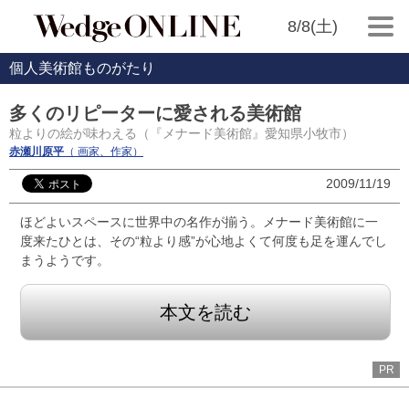
8/8(土)
個人美術館ものがたり
多くのリピーターに愛される美術館
粒よりの絵が味わえる（『メナード美術館』愛知県小牧市）
赤瀬川原平
（ 画家、作家）
2009/11/19
ほどよいスペースに世界中の名作が揃う。メナード美術館に一
度来たひとは、その“粒より感”が心地よくて何度も足を運んでし
まうようです。
本文を読む
PR