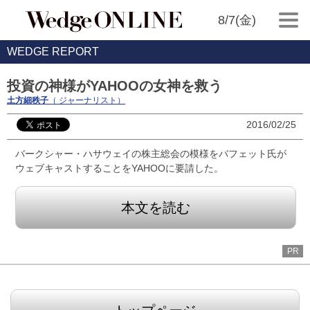
8/7(金)
WEDGE REPORT
投資の神様がYAHOOの女神を救う
土方細秩子
（ ジャーナリスト）
2016/02/25
バークシャー・ハサウェイの株主総会の模様をバフェット氏が
ウェブキャストすることをYAHOOに要請した。
本文を読む
PR