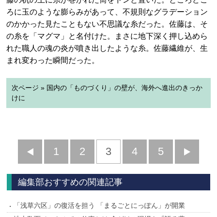
ろに玉のような膨らみがあって、不規則なグラデーション
のかかった見たこともない不思議な糸だった。佐藤は、そ
の糸を「マグマ」と名付けた。まさに地下深く押し込めら
れた職人の魂の炎が噴き出したような糸。佐藤繊維が、生
まれ変わった瞬間だった。
次ページ » 国内の「ものづくり」の壁が、海外へ進出のきっか
けに
前
1
2
3
4
5
へ
へ
編集部おすすめの関連記事
「浅草六区」の復活を担う 「まるごとにっぽん」が開業