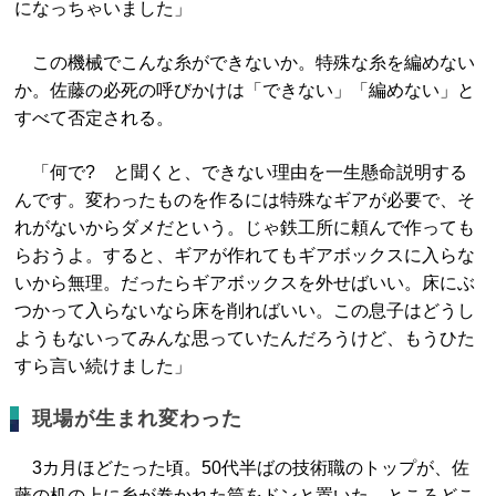
になっちゃいました」
この機械でこんな糸ができないか。特殊な糸を編めない
か。佐藤の必死の呼びかけは「できない」「編めない」と
すべて否定される。
「何で? と聞くと、できない理由を一生懸命説明する
んです。変わったものを作るには特殊なギアが必要で、そ
れがないからダメだという。じゃ鉄工所に頼んで作っても
らおうよ。すると、ギアが作れてもギアボックスに入らな
いから無理。だったらギアボックスを外せばいい。床にぶ
つかって入らないなら床を削ればいい。この息子はどうし
ようもないってみんな思っていたんだろうけど、もうひた
すら言い続けました」
現場が生まれ変わった
3カ月ほどたった頃。50代半ばの技術職のトップが、佐
藤の机の上に糸が巻かれた筒をドンと置いた。ところどこ