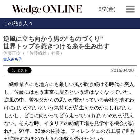
8/7(金)
この熱き人々
逆風に立ち向かう男の”ものづくり”
世界トップを惹きつける糸を生み出す
佐藤正樹（「佐藤繊維」社長）
吉永みち子
2016/04/20
繊維業界にも地方にも厳しい風が吹き続ける時代に突入
し、佐藤にはもう東京に戻るという道はなくなっていた。
逆風の中、曾祖父からの思いが繋がっている会社を潰すわ
けにはいかないという気持ちが芽生えたのかもしれない。
しかし、どこに向かってどう走っていけばいいのかが見え
ない。そんな時、イタリアの紡績工場を見学する機会が訪
れた。97年、30歳の佐藤は、フィレンツェの糸工場で世界
が逆転するほどの大きな衝撃を受けたという。