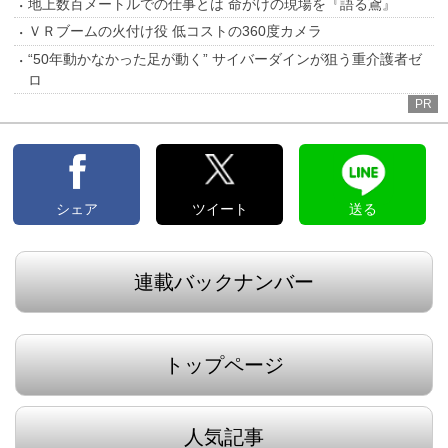
地上数百メートルでの仕事とは 命がけの現場を『語る鳶』
ＶＲブームの火付け役 低コストの360度カメラ
“50年動かなかった足が動く” サイバーダインが狙う重介護者ゼ
ロ
PR
シェア
ツイート
送る
連載バックナンバー
トップページ
人気記事