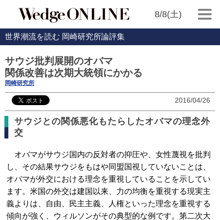
8/8(土)
世界潮流を読む 岡崎研究所論評集
サウジ批判展開のオバマ
関係改善は次期大統領にかかる
岡崎研究所
2016/04/26
サウジとの関係悪化もたらしたオバマの理念外
交
オバマがサウジ国内の反対者の抑圧や、女性蔑視を批判
し、その結果サウジをもはや同盟国視していないことは、
オバマが外交における理念を重視していることを示してい
ます。米国の外交は建国以来、力の均衡を重視する現実主
義よりは、自由、民主主義、人権といった理念を重視する
傾向が強く、ウィルソンがその典型的な例です。第二次大