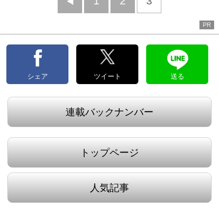
前
1
2
3
へ
PR
シェア
ツイート
送る
連載バックナンバー
トップページ
人気記事