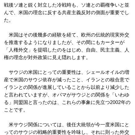
戦後ソ連と鋭く対立した冷戦時も、ソ連との覇権争いと並
んで、米国の理念に反する共産主義反対の側面が重要でし
た。
米国はその後幾多の経験を経て、欧州の伝統的現実外交
を推進するようになりましたが、その間にもカーターが
「人権外交」を提唱したのをはじめ、自由、民主主義、人
権の理念が対外政策に見え隠れします。
サウジの米国にとっての重要性は、シェールオイルの増
産で米国のサウジ依存が減ったこと、イランとの核合意で
イランとの関係が進展していることから以前より減少した
と言われていますが、オバマがサウジとの関係を「いわゆ
る」同盟国と言ったのは、これらの事象に先立つ2002年の
ことです。
米サウジ関係については、後任大統領が今一度米国にと
ってのサウジの戦略的重要性を吟味し、それに則った外交