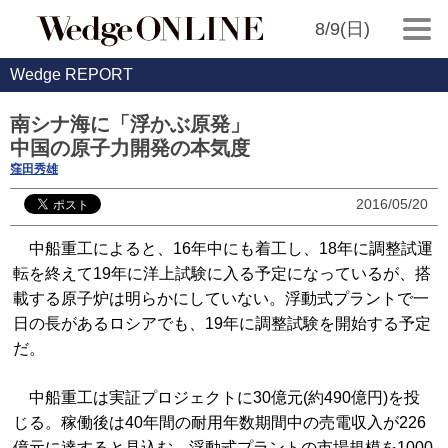
8/9(日)
Wedge REPORT
南シナ海に「浮かぶ原発」
中国の原子力開発の本気度
窪田秀雄
2016/05/20
中船重工によると、16年中にも着工し、18年に調整試運
転を終えて19年に洋上試験に入る予定になっているが、搭
載する原子炉は明らかにしていない。浮動式プラントで一
日の長があるロシアでも、19年に調整試験を開始する予定
だ。
中船重工は実証プロジェクトに30億元(約490億円)を投
じる。稼働後は40年間の耐用年数期間中の売電収入が226
億元に達すると見込む。浮動式プラントの市場規模を1000