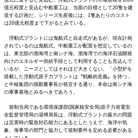
億元程度と見込む中船重工は、当面の目標として20隻を建
造する計画だ。シリーズ生産後には、1隻あたりのコスト
は20億元程度まで下がるとみている。
浮動式プラントには曳航式と自走式があるが、現在計画
されているのは曳航式。中船重工が配置を想定しているの
は、東北部の渤海湾と南シナ海。渤海湾での海洋石油開発
向けのエネルギー供給手段として利用することも見込んで
いるが、ニーズとしてはそれほど大きくない。「小型炉を
搭載した浮動式原子力プラントは〝戦略的意義〟を持つ」
と中核集団の孫勤董事長が発言する通り、本命は南シナ海
の軍事基地とみるべきであろう。
規制当局である環境保護部(国家核安全局)原子力発電安
全監督管理局の湯搏局長は、浮動式プラントの最大の問題
は災害時の緊急対応能力にあるとしたうえで、海洋や気
象、海事等の部門と協力して規制要件を定める必要がある
としている。