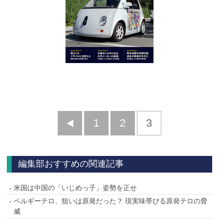
前
1
2
3
へ
編集部おすすめの関連記事
米国は中国の「いじめっ子」姿勢を正せ
ベルギーテロ、狙いは原発だった？ 現実味帯びる原発テロの脅
威