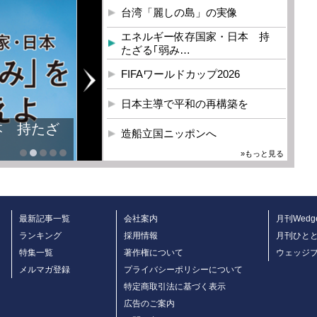
台湾「麗しの島」の実像
エネルギー依存国家・日本 持
たざる｢弱み…
FIFAワールドカップ2026
日本主導で平和の再構築を
本 持たざ
造船立国ニッポンへ
»もっと見る
最新記事一覧
会社案内
月刊Wedg
ランキング
採用情報
月刊ひと
特集一覧
著作権について
ウェッジ
メルマガ登録
プライバシーポリシーについて
特定商取引法に基づく表示
広告のご案内