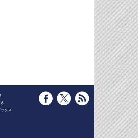
e
とき
ブックス