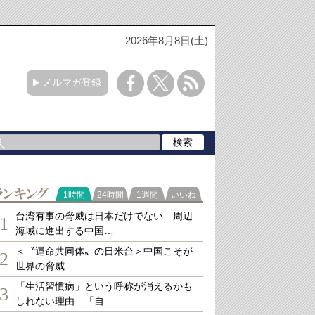
2026年8月8日(土)
メルマガ登録
ランキング
1時間
24時間
1週間
いいね
台湾有事の脅威は日本だけでない…周辺
1
海域に進出する中国…
＜〝運命共同体〟の日米台＞中国こそが
2
世界の脅威....…
「生活習慣病」という呼称が消えるかも
3
しれない理由…「自…