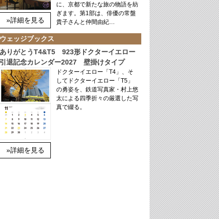
に、京都で新たな旅の物語を紡
ぎます。第1部は、俳優の常盤
»詳細を見る
貴子さんと仲間由紀…
ウェッジブックス
ありがとうT4&T5 923形ドクターイエロー
引退記念カレンダー2027 壁掛けタイプ
ドクターイエロー「T4」、そ
してドクターイエロー「T5」
の勇姿を、鉄道写真家・村上悠
太による四季折々の厳選した写
真で綴る。
»詳細を見る