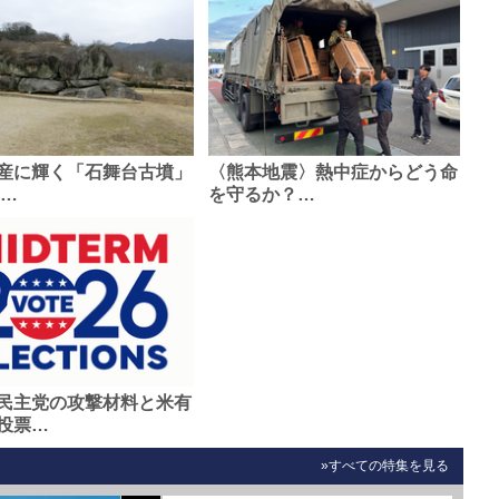
産に輝く「石舞台古墳」
〈熊本地震〉熱中症からどう命
0…
を守るか？…
民主党の攻撃材料と米有
投票…
»すべての特集を見る