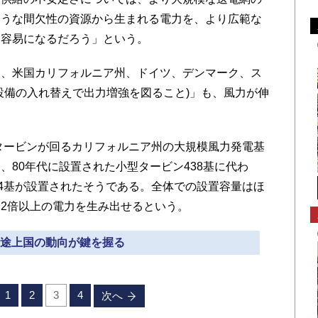
ような間欠性の資源から生まれる電力を、より広範な
に容易になるだろう」という。
、米国カリフォルニア州、ドイツ、デンマーク、ス
設備の入れ替えで出力増強を図ること)」も、風力が伸
タービンが回るカリフォルニア州の大規模風力発電基
、80年代に設置された小型タービン438基に代わ
34基が設置されたそうである。全体での設置容量はほ
2倍以上の電力を生み出せるという。
» 途上国の動向が鍵を握る
1
2
3
4
次へ