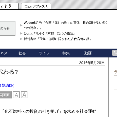
Wedge8月号『台湾「麗しの島」の実像 日台新時代を拓く「3
つの視座」』
お知らせ
ひととき8月号『京都 2と5の物語』
新刊書籍『飛鳥・藤原に隠された古代宮都の謎』
ジネス
社会
ライフ
特集
動画
2016年5月28日
代わる?
常勤講師）
刷画面
「化石燃料への投資の引き揚げ」を求める社会運動