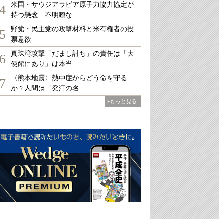
米国・サウジアラビア原子力協力協定が
4
持つ懸念…不明瞭な…
野党・民主党の攻撃材料と米有権者の投
5
票意欲
真珠湾攻撃「だまし討ち」の責任は「大
6
使館にあり」は本当…
〈熊本地震〉熱中症からどう命を守る
7
か？人間は「発汗の名…
»もっと見る