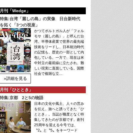
月刊「Wedge」
特集:台湾「麗しの島」の実像 日台新時代
を拓く「3つの視座」
かつてポルトガル人が「フォル
モサ（麗しの島）」と呼んだ台
湾。半導体産業で世界の最先端
技術をリードし、日本統治時代
の記憶も、歴史の一部として内
包している。一方で、現在は米
中対立の最前線に立たされ、難
しい現実に直面している。国際
社会で複雑な立…
»詳細を見る
月刊「ひととき」
特集:京都 2と5の物語
日本の文化や風土、人々の営み
を伝え、旅へと誘ってきた「ひ
ととき」。当誌が幾度となく特
集してきたのが京都です。創刊
25周年を迎える今号では、
〝2〟と〝5〟をキーワード