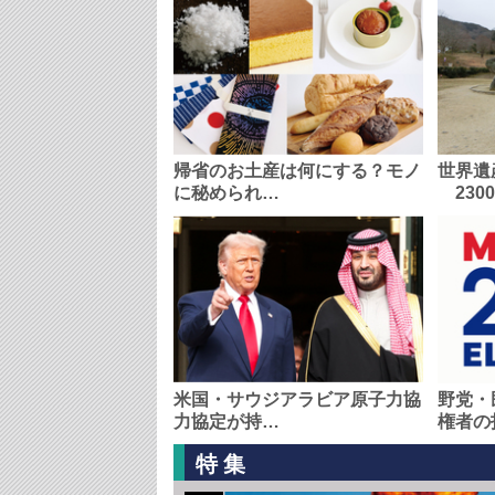
帰省のお土産は何にする？モノ
世界遺
に秘められ…
230
米国・サウジアラビア原子力協
野党・
力協定が持…
権者の
特集