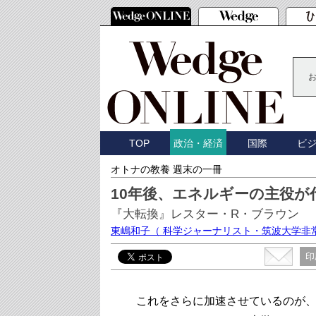
TOP
国際
ビ
政治・経済
オトナの教養 週末の一冊
10年後、エネルギーの主役が
『大転換』レスター・R・ブラウン
東嶋和子
（ 科学ジャーナリスト・筑波大学非
印
これをさらに加速させているのが、