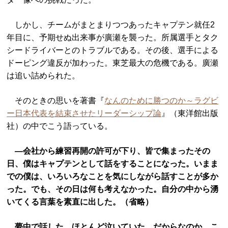
しかし、チームがまとまりつつあったキャプテン就任2
年目に、予期せぬ出来事が廣瀬を襲った。所属選手とタク
シードライバーとのトラブルである。その後、選手による
ドーピング違反が加わった。東芝最大の危機である。廣瀬
は追い詰められた。
そのときの思いを著書『
なんのために勝つのか～ラグビ
ー日本代表を結束させたリーダーシップ論
』（東洋館出版
社）の中でこう語っている。
―会社から練習再開の許可が下り、皆で集まったその
日、僕はキャプテンとして話をすることになった。いまま
での僕は、いろいろなことを気にしながら話すことが多か
った。でも、その日は何も考えなかった。自分の中から湧
いてくる言葉を素直に出した。（省略）
夢中で話した。ほとんど泣いていた。だからなのか、こ