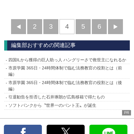
前
2
3
4
5
6
へ
へ
編集部おすすめの関連記事
四国ILから獲得の巨人助っ人 ハングリーさで救世主になれるか
市原学園 365日・24時間体制で臨む法務教官の役割とは（前
編）
市原学園 365日・24時間体制で臨む法務教官の役割とは（後
編）
引退勧告を拒否した石井琢朗が広島移籍で得たもの
ソフトバンクから〝世界一のバント王〟が誕生
PR