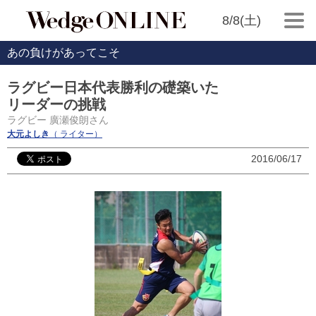
8/8(土)
あの負けがあってこそ
ラグビー日本代表勝利の礎築いた
リーダーの挑戦
ラグビー 廣瀬俊朗さん
大元よしき
（ ライター）
2016/06/17