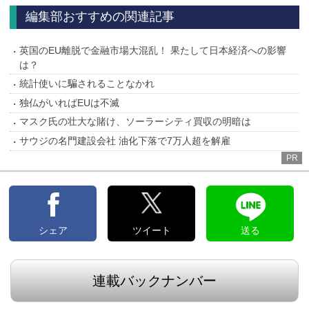
へ
へ
編集部おすすめの関連記事
英国のEU離脱で金融市場大混乱！ 果たして日本経済への影響
は？
統計使いに騙されることなかれ
独仏がいればEUは不滅
マスク氏の壮大な賭け、ソーラーシティ買収の明暗は
サウジの名門建設会社 油化下落で7万人超を解雇
PR
シェア
ツイート
送る
連載バックナンバー