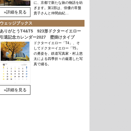
に、京都で新たな旅の物語を紡
ぎます。第1部は、俳優の常盤
»詳細を見る
貴子さんと仲間由紀…
ウェッジブックス
ありがとうT4&T5 923形ドクターイエロー
引退記念カレンダー2027 壁掛けタイプ
ドクターイエロー「T4」、そ
してドクターイエロー「T5」
の勇姿を、鉄道写真家・村上悠
太による四季折々の厳選した写
真で綴る。
»詳細を見る