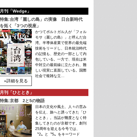
月刊「Wedge」
特集:台湾「麗しの島」の実像 日台新時代
を拓く「3つの視座」
かつてポルトガル人が「フォル
モサ（麗しの島）」と呼んだ台
湾。半導体産業で世界の最先端
技術をリードし、日本統治時代
の記憶も、歴史の一部として内
包している。一方で、現在は米
中対立の最前線に立たされ、難
しい現実に直面している。国際
社会で複雑な立…
»詳細を見る
月刊「ひととき」
特集:京都 2と5の物語
日本の文化や風土、人々の営み
を伝え、旅へと誘ってきた「ひ
ととき」。当誌が幾度となく特
集してきたのが京都です。創刊
25周年を迎える今号では、
〝2〟と〝5〟をキーワード