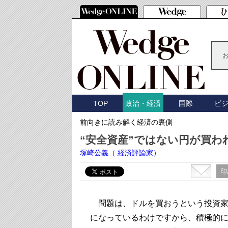
TOP
国際
ビ
政治・経済
前向きに読み解く経済の裏側
“安全資産”ではない円が買わ
塚崎公義
（ 経済評論家）
印
問題は、ドルを買おうという投資家
になっているわけですから、積極的