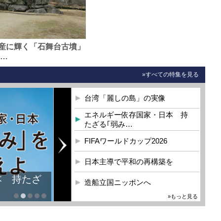
産に輝く「石舞台古墳」
0…
»すべての特集を見る
台湾「麗しの島」の実像
エネルギー依存国家・日本 持
たざる｢弱み…
FIFAワールドカップ2026
日本主導で平和の再構築を
本 持たざ
造船立国ニッポンへ
»もっと見る