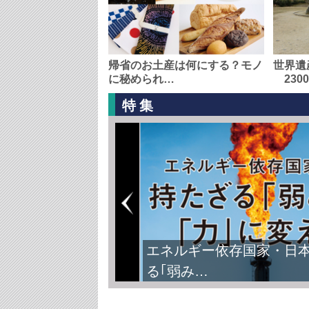
帰省のお土産は何にする？モノ
世界遺
に秘められ…
230
特集
エネルギー依存国家・日
る｢弱み…