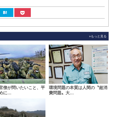
»もっと見る
官僚が問いたいこと、平
環境問題の本質は人間の〝超消
めに…
費問題〟大…