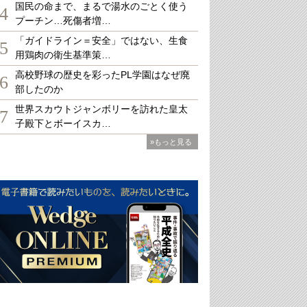
国民の命まで、まるで湯水のごとく使う
4
プーチン…死傷者増…
「ガイドライン＝安全」ではない、生食
5
用鶏肉の衛生基準策…
高校野球の歴史を彩ったPL学園はなぜ廃
6
部したのか
世界スカウトジャンボリーを訪れた皇太
7
子殿下とボーイスカ…
»もっと見る