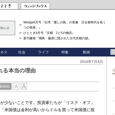
Wedge8月号『台湾「麗しの島」の実像 日台新時代を拓く「3
つの視座」』
お知らせ
ひととき8月号『京都 2と5の物語』
新刊書籍『飛鳥・藤原に隠された古代宮都の謎』
ジネス
社会
ライフ
特集
動画
2016年7月4日
れる本当の理由
刷画面
が少ないことです。投資家たちが「リスク・オフ」
に「米国債は金利が高いからドルを買って米国債に投