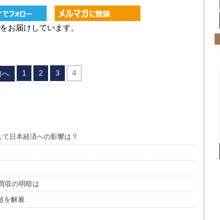
をお届けしています。
1
2
3
4
前へ
して日本経済への影響は？
買収の明暗は
超を解雇