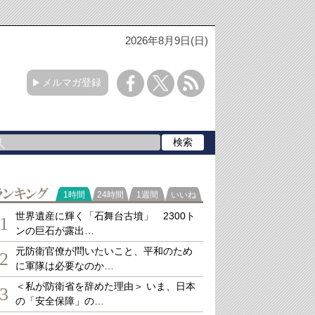
2026年8月9日(日)
メルマガ登録
ランキング
1時間
24時間
1週間
いいね
世界遺産に輝く「石舞台古墳」 2300ト
1
ンの巨石が露出…
元防衛官僚が問いたいこと、平和のため
2
に軍隊は必要なのか…
＜私が防衛省を辞めた理由＞ いま、日本
3
の「安全保障」の…