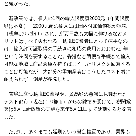
と短かった。
新政策では、個人の1回の輸入限度額2000元（年間限度
額は不変）、2000元超の輸入には国内付加価値税が課税
（税率は0.7掛け）され、所要日数も大幅に伸びるなどメ
リットはすべて失われる。越境EC業者にとって痛手なの
は、輸入許可証取得の手続きに相応の費用とおおむね1年
という時間を要することだ。香港など簡便な手続きで輸入
可能な地域に商品倉庫を持てばこうしたリスクを回避する
ことは可能だが、大部分の零細業者はこうしたコスト増に
耐えられず、倒産が多発した。
苦境に立つ越境EC業界や、貿易額の急減に見舞われた
テスト都市（現在は10都市）からの陳情を受けて、税関総
署は5月に新政策の実施を来年5月11日まで延期すると発表
した。
ただし、あくまでも延期という暫定措置であり、業界も