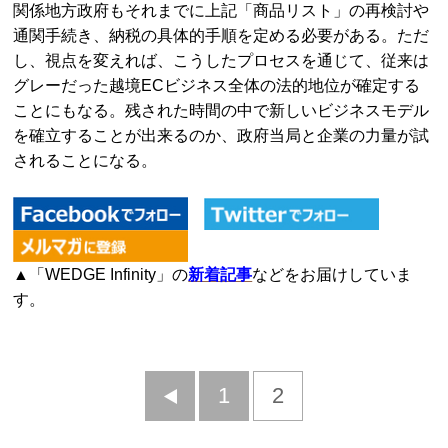
関係地方政府もそれまでに上記「商品リスト」の再検討や
通関手続き、納税の具体的手順を定める必要がある。ただ
し、視点を変えれば、こうしたプロセスを通じて、従来は
グレーだった越境ECビジネス全体の法的地位が確定する
ことにもなる。残された時間の中で新しいビジネスモデル
を確立することが出来るのか、政府当局と企業の力量が試
されることになる。
▲「WEDGE Infinity」の
新着記事
などをお届けしていま
す。
前
1
2
へ