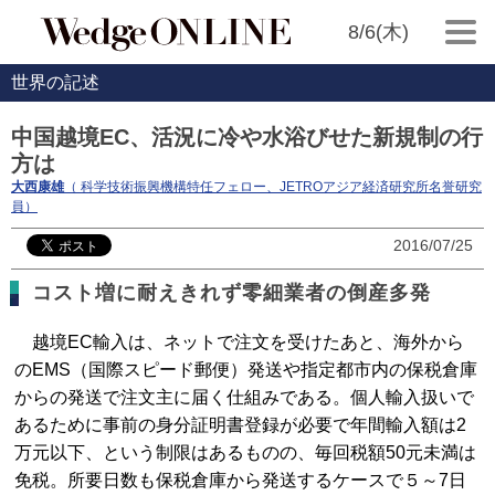
8/6(木)
世界の記述
中国越境EC、活況に冷や水浴びせた新規制の行
方は
大西康雄
（ 科学技術振興機構特任フェロー、JETROアジア経済研究所名誉研究
員）
2016/07/25
コスト増に耐えきれず零細業者の倒産多発
越境EC輸入は、ネットで注文を受けたあと、海外から
のEMS（国際スピード郵便）発送や指定都市内の保税倉庫
からの発送で注文主に届く仕組みである。個人輸入扱いで
あるために事前の身分証明書登録が必要で年間輸入額は2
万元以下、という制限はあるものの、毎回税額50元未満は
免税。所要日数も保税倉庫から発送するケースで５～7日