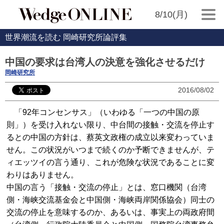
8/10(月)
世界潮流を読む 岡崎研究所論評集
中国の要求は台湾人の決意を強化させるだけ
岡崎研究所
2016/08/02
「92年コンセンサス」（いわゆる「一つの中国の原
則」）を受け入れない限り、中台間の接触・交流を停止す
るとの中国の方針は、蔡英文政権の成立以来変わっていま
せん。この状況がいつまで続くのか予断できませんが、テ
ィエッツイの言う通り、これが危険な状況であることに変
わりはありません。
中国の言う「接触・交流の停止」とは、窓口機関（台湾
側・海峡交流基金会と中国側・海峡両岸関係協会）同士の
交流の停止を意味するのか、あるいは、事実上の両政府間