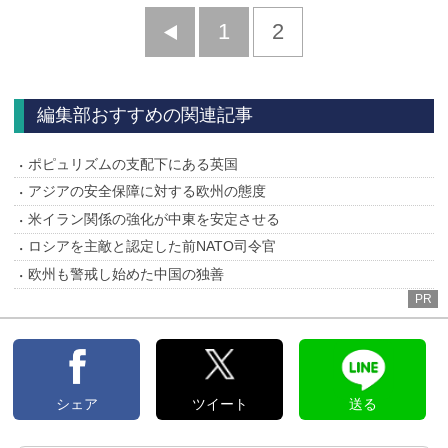
前
1
2
へ
編集部おすすめの関連記事
ポピュリズムの支配下にある英国
アジアの安全保障に対する欧州の態度
米イラン関係の強化が中東を安定させる
ロシアを主敵と認定した前NATO司令官
欧州も警戒し始めた中国の独善
PR
シェア
ツイート
送る