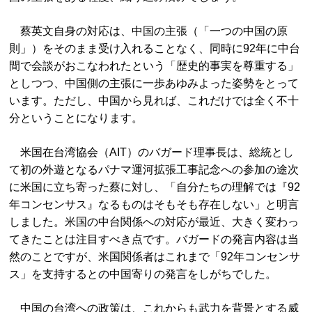
蔡英文自身の対応は、中国の主張（「一つの中国の原
則」）をそのまま受け入れることなく、同時に92年に中台
間で会談がおこなわれたという「歴史的事実を尊重する」
としつつ、中国側の主張に一歩あゆみよった姿勢をとって
います。ただし、中国から見れば、これだけでは全く不十
分ということになります。
米国在台湾協会（AIT）のバガード理事長は、総統とし
て初の外遊となるパナマ運河拡張工事記念への参加の途次
に米国に立ち寄った蔡に対し、「自分たちの理解では『92
年コンセンサス』なるものはそもそも存在しない」と明言
しました。米国の中台関係への対応が最近、大きく変わっ
てきたことは注目すべき点です。バガードの発言内容は当
然のことですが、米国関係者はこれまで「92年コンセンサ
ス」を支持するとの中国寄りの発言をしがちでした。
中国の台湾への政策は、これからも武力を背景とする威