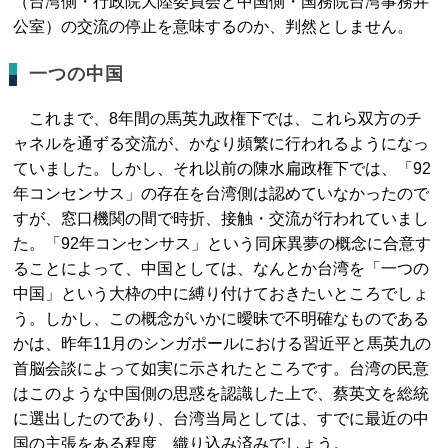
（台湾側・行政院大陸委員会と中国側・国務院台湾事務弁
公室）の交流の停止を意味するのか、判然としません。
一つの中国
これまで、8年間の馬英九政権下では、これら双方のチ
ャネルを通ずる交流が、かなり頻繁に行われるようになっ
ていました。しかし、それ以前の陳水扁政権下では、「92
年コンセンサス」の存在を台湾側は認めていなかったので
すが、窓口機関の間で時折、接触・交流が行われていまし
た。「92年コンセンサス」という同床異夢の概念に合意す
ることによって、中国としては、なんとか台湾を「一つの
中国」という大枠の中に縛り付けておきたいところでしょ
う。しかし、この概念がいかに曖昧で不明確なものである
かは、昨年11月のシンガポールにおける習近平と馬英九の
首脳会談によって如実に示されたところです。台湾の民意
はこのような中国側の思惑を認識した上で、蔡英文を総統
に選出したのであり、台湾当局としては、すでに最近の中
国の主張をある程度、織り込み済みでしょう。