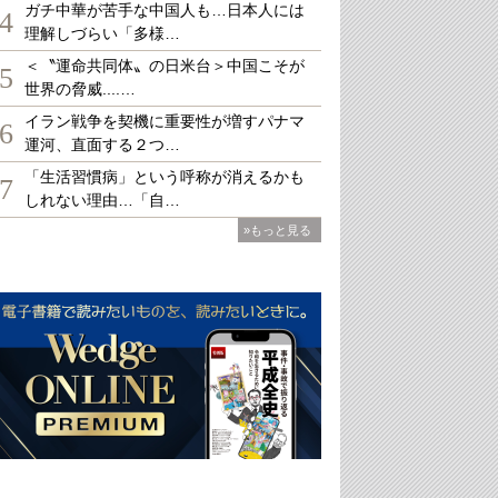
ガチ中華が苦手な中国人も…日本人には
4
理解しづらい「多様…
＜〝運命共同体〟の日米台＞中国こそが
5
世界の脅威....…
イラン戦争を契機に重要性が増すパナマ
6
運河、直面する２つ…
「生活習慣病」という呼称が消えるかも
7
しれない理由…「自…
»もっと見る