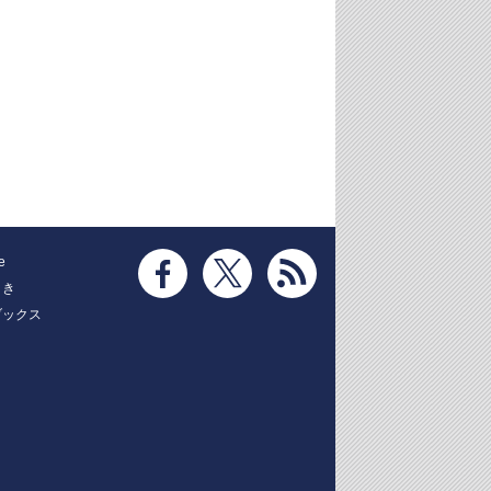
e
とき
ブックス