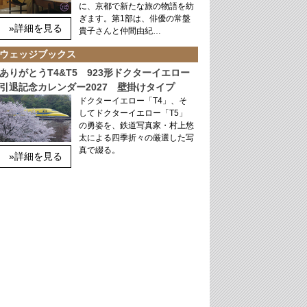
に、京都で新たな旅の物語を紡
ぎます。第1部は、俳優の常盤
»詳細を見る
貴子さんと仲間由紀…
ウェッジブックス
ありがとうT4&T5 923形ドクターイエロー
引退記念カレンダー2027 壁掛けタイプ
ドクターイエロー「T4」、そ
してドクターイエロー「T5」
の勇姿を、鉄道写真家・村上悠
太による四季折々の厳選した写
真で綴る。
»詳細を見る