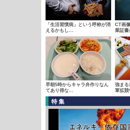
「生活習慣病」という呼称が消
CT画
えるかもし…
業証書
早朝5時からキャラ弁作りなん
強まる
てあり得な…
軍拡競
特集