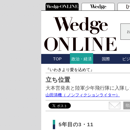
TOP
国際
ビ
政治・経済
『いわきより愛を込めて』
立ち位置
大本営発表と陸軍少年飛行隊に入隊し
山田清機
（ ノンフィクションライター）
印
5年目の3・11