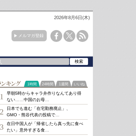
2026年8月6日(木)
メルマガ登録
ランキング
1時間
24時間
1週間
いいね
早朝5時からキャラ弁作りなんてあり得
1
ない……中国のお母…
日本でも進む「在宅勤務廃止」、
2
GMO・熊谷代表の投稿で…
在日中国人が「帰省したら真っ先に食べ
3
たい」意外すぎる食…