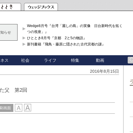
Wedge8月号『台湾「麗しの島」の実像 日台新時代を拓く「3
つの視座」』
お知らせ
ひととき8月号『京都 2と5の物語』
新刊書籍『飛鳥・藤原に隠された古代宮都の謎』
ジネス
社会
ライフ
特集
動画
2016年8月15日
た父 第2回
刷画面