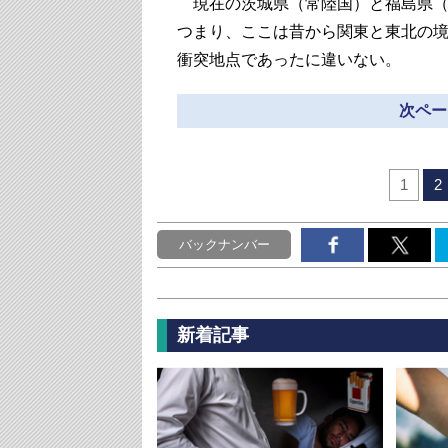
現在の茨城県（常陸国）と福島県（
つまり、ここは昔から関東と東北の
衝突地点であったに違いない。
次ペー
1
2
バックナンバー
新着記事