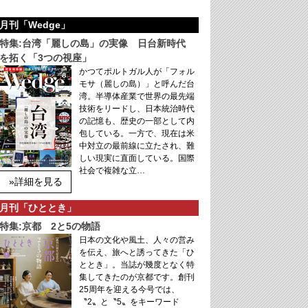
月刊「Wedge」
特集:台湾「麗しの島」の実像 日台新時代
を拓く「3つの視座」
かつてポルトガル人が「フォル
モサ（麗しの島）」と呼んだ台
湾。半導体産業で世界の最先端
技術をリードし、日本統治時代
の記憶も、歴史の一部として内
包している。一方で、現在は米
中対立の最前線に立たされ、難
しい現実に直面している。国際
社会で複雑な立…
»詳細を見る
月刊「ひととき」
特集:京都 2と5の物語
日本の文化や風土、人々の営み
を伝え、旅へと誘ってきた「ひ
ととき」。当誌が幾度となく特
集してきたのが京都です。創刊
25周年を迎える今号では、
〝2〟と〝5〟をキーワード