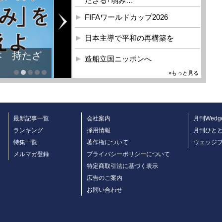
たざる｢弱み…
FIFAワールドカップ2026
日本主導で平和の再構築を
本 持たざ
造船立国ニッポンへ
»もっと見る
最新記事一覧
会社案内
月刊Wedg
ランキング
採用情報
月刊ひと
特集一覧
著作権について
ウェッジ
メルマガ登録
プライバシーポリシーについて
特定商取引法に基づく表示
広告のご案内
お問い合わせ