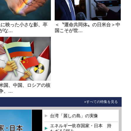
像に映った小さな影、卒
＜〝運命共同体〟の日米台＞中
がな…
国こそが世…
米国、中国、ロシアの核
争、…
»すべての特集を見る
台湾「麗しの島」の実像
エネルギー依存国家・日本 持