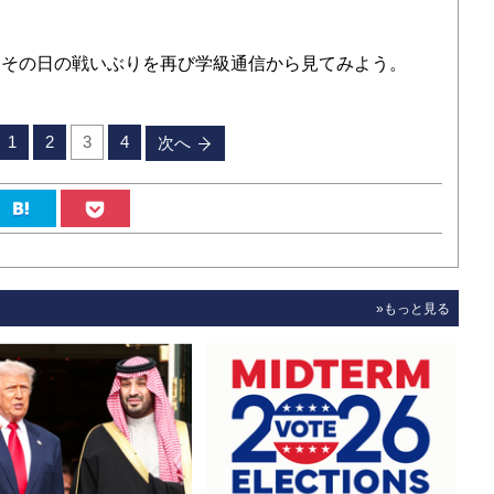
その日の戦いぶりを再び学級通信から見てみよう。
1
2
3
4
次へ
»もっと見る