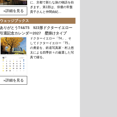
に、京都で新たな旅の物語を紡
ぎます。第1部は、俳優の常盤
»詳細を見る
貴子さんと仲間由紀…
ウェッジブックス
ありがとうT4&T5 923形ドクターイエロー
引退記念カレンダー2027 壁掛けタイプ
ドクターイエロー「T4」、そ
してドクターイエロー「T5」
の勇姿を、鉄道写真家・村上悠
太による四季折々の厳選した写
真で綴る。
»詳細を見る