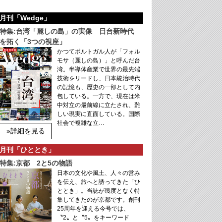
月刊「Wedge」
特集:台湾「麗しの島」の実像 日台新時代
を拓く「3つの視座」
かつてポルトガル人が「フォル
モサ（麗しの島）」と呼んだ台
湾。半導体産業で世界の最先端
技術をリードし、日本統治時代
の記憶も、歴史の一部として内
包している。一方で、現在は米
中対立の最前線に立たされ、難
しい現実に直面している。国際
社会で複雑な立…
»詳細を見る
月刊「ひととき」
特集:京都 2と5の物語
日本の文化や風土、人々の営み
を伝え、旅へと誘ってきた「ひ
ととき」。当誌が幾度となく特
集してきたのが京都です。創刊
25周年を迎える今号では、
〝2〟と〝5〟をキーワード