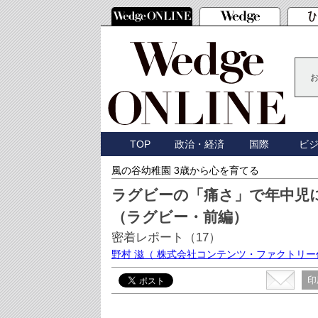
TOP
政治・経済
国際
ビ
風の谷幼稚園 3歳から心を育てる
ラグビーの「痛さ」で年中児
（ラグビー・前編）
密着レポート（17）
野村 滋
（ 株式会社コンテンツ・ファクトリー
印