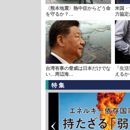
〈熊本地震〉熱中症からどう命
米国・
を守るか？…
力協定
台湾有事の脅威は日本だけでな
「生活
い…周辺海…
えるか
特集