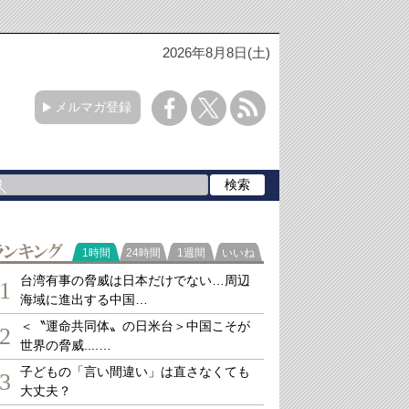
2026年8月8日(土)
メルマガ登録
ランキング
1時間
24時間
1週間
いいね
台湾有事の脅威は日本だけでない…周辺
1
海域に進出する中国…
＜〝運命共同体〟の日米台＞中国こそが
2
世界の脅威....…
子どもの「言い間違い」は直さなくても
3
大丈夫？