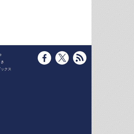
e
とき
ブックス