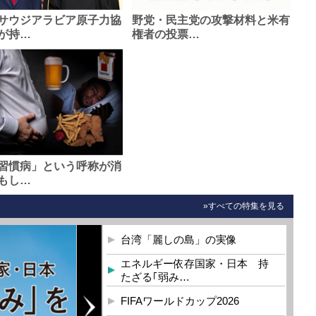
サウジアラビア原子力協
野党・民主党の攻撃材料と米有
が持…
権者の投票…
習慣病」という呼称が消
もし…
»すべての特集を見る
台湾「麗しの島」の実像
エネルギー依存国家・日本 持
たざる｢弱み…
FIFAワールドカップ2026