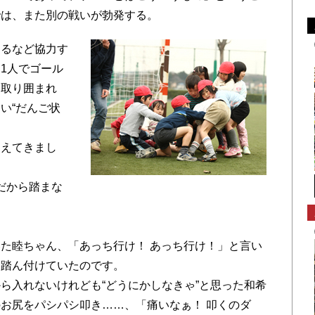
では、また別の戦いが勃発する。
するなど協力す
1人でゴール
に取り囲まれ
い“だんご状
こえてきまし
だから踏まな
た睦ちゃん、「あっち行け！ あっち行け！」と言い
を踏ん付けていたのです。
ら入れないけれども“どうにかしなきゃ”と思った和希
お尻をパシパシ叩き……、「痛いなぁ！ 叩くのダ