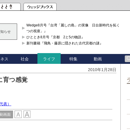
Wedge8月号『台湾「麗しの島」の実像 日台新時代を拓く「3
つの視座」』
お知らせ
ひととき8月号『京都 2と5の物語』
新刊書籍『飛鳥・藤原に隠された古代宮都の謎』
ジネス
社会
特集
動画
ライフ
2010年1月28日
に育つ感覚
代表）
刷画面