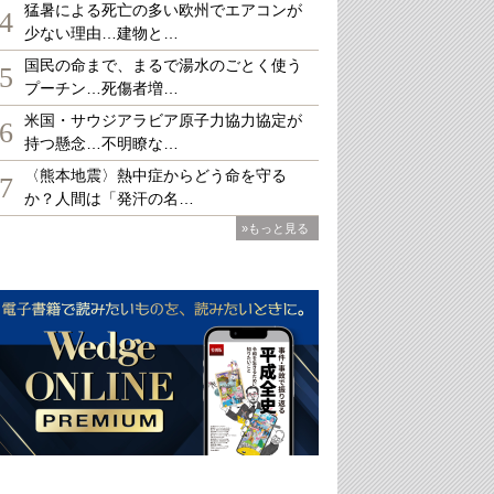
猛暑による死亡の多い欧州でエアコンが
4
少ない理由…建物と…
国民の命まで、まるで湯水のごとく使う
5
プーチン…死傷者増…
米国・サウジアラビア原子力協力協定が
6
持つ懸念…不明瞭な…
〈熊本地震〉熱中症からどう命を守る
7
か？人間は「発汗の名…
»もっと見る