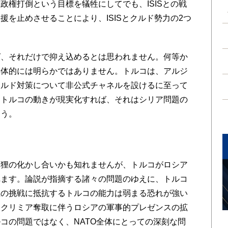
政権打倒という目標を犠牲にしてでも、ISISとの戦
を止めさせることにより、ISISとクルド勢力の2つ
、それだけで抑え込めるとは思われません。何等か
具体的には明らかではありません。トルコは、アルジ
クルド対策について非公式チャネルを設けるに至って
なトルコの動きが現実化すれば、それはシリア問題の
ょう。
狸の化かし合いかも知れませんが、トルコがロシア
れます。論説が指摘する諸々の問題のゆえに、トルコ
上の挑戦に抵抗するトルコの能力は弱まる恐れが強い
とクリミア奪取に伴うロシアの軍事的プレゼンスの拡
コの問題ではなく、NATO全体にとっての深刻な問