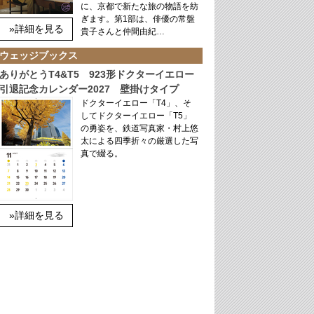
に、京都で新たな旅の物語を紡
ぎます。第1部は、俳優の常盤
»詳細を見る
貴子さんと仲間由紀…
ウェッジブックス
ありがとうT4&T5 923形ドクターイエロー
引退記念カレンダー2027 壁掛けタイプ
ドクターイエロー「T4」、そ
してドクターイエロー「T5」
の勇姿を、鉄道写真家・村上悠
太による四季折々の厳選した写
真で綴る。
»詳細を見る