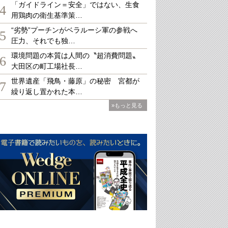
「ガイドライン＝安全」ではない、生食
4
用鶏肉の衛生基準策…
“劣勢”プーチンがベラルーシ軍の参戦へ
5
圧力、それでも独…
環境問題の本質は人間の〝超消費問題〟
6
大田区の町工場社長…
世界遺産「飛鳥・藤原」の秘密 宮都が
7
繰り返し置かれた本…
»もっと見る