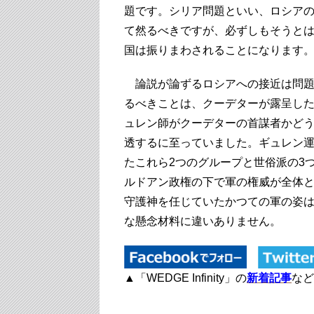
題です。シリア問題といい、ロシアの
て然るべきですが、必ずしもそうとは
国は振りまわされることになります
論説が論ずるロシアへの接近は問題
るべきことは、クーデターが露呈し
ュレン師がクーデターの首謀者かど
透するに至っていました。ギュレン
たこれら2つのグループと世俗派の3
ルドアン政権の下で軍の権威が全体
守護神を任じていたかつての軍の姿
な懸念材料に違いありません。
▲「WEDGE Infinity」の
新着記事
など