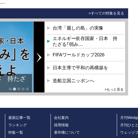
0…
»すべての特集を見る
台湾「麗しの島」の実像
エネルギー依存国家・日本 持
たざる｢弱み…
FIFAワールドカップ2026
日本主導で平和の再構築を
本 持たざ
造船立国ニッポンへ
»もっと見る
最新記事一覧
会社案内
月刊Wedg
ランキング
採用情報
月刊ひと
特集一覧
著作権について
ウェッジ