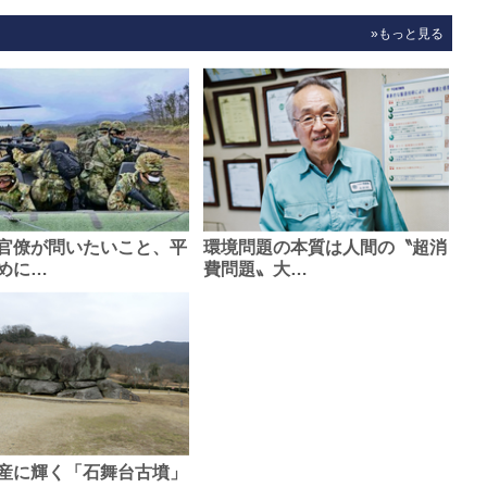
»もっと見る
官僚が問いたいこと、平
環境問題の本質は人間の〝超消
めに…
費問題〟大…
産に輝く「石舞台古墳」