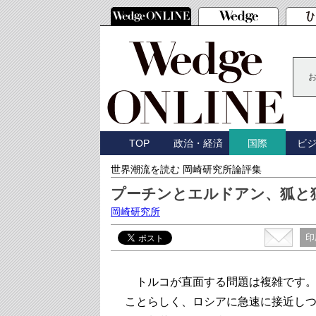
TOP
政治・経済
ビ
国際
世界潮流を読む 岡崎研究所論評集
プーチンとエルドアン、狐と
岡崎研究所
印
トルコが直面する問題は複雑です。
ことらしく、ロシアに急速に接近し