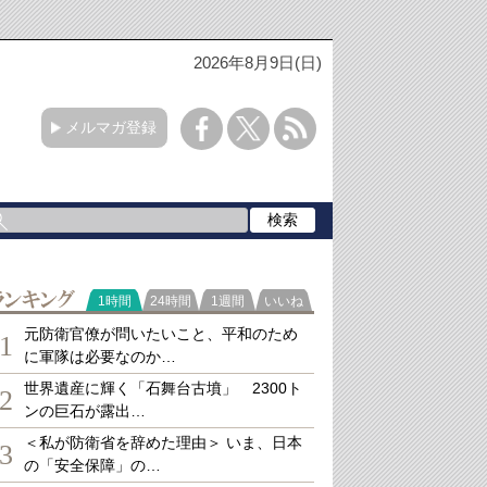
2026年8月9日(日)
メルマガ登録
ランキング
1時間
24時間
1週間
いいね
元防衛官僚が問いたいこと、平和のため
1
に軍隊は必要なのか…
世界遺産に輝く「石舞台古墳」 2300ト
2
ンの巨石が露出…
＜私が防衛省を辞めた理由＞ いま、日本
3
の「安全保障」の…