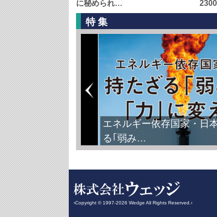
に秘められ…
230
特集
エネルギー依存国家・日
る｢弱み…
‹Copyright © 1997-2026 Wedge All Rights Reserved.›