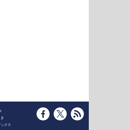
e
とき
ブックス