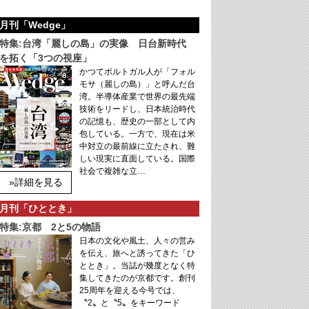
月刊「Wedge」
特集:台湾「麗しの島」の実像 日台新時代
を拓く「3つの視座」
かつてポルトガル人が「フォル
モサ（麗しの島）」と呼んだ台
湾。半導体産業で世界の最先端
技術をリードし、日本統治時代
の記憶も、歴史の一部として内
包している。一方で、現在は米
中対立の最前線に立たされ、難
しい現実に直面している。国際
社会で複雑な立…
»詳細を見る
月刊「ひととき」
特集:京都 2と5の物語
日本の文化や風土、人々の営み
を伝え、旅へと誘ってきた「ひ
ととき」。当誌が幾度となく特
集してきたのが京都です。創刊
25周年を迎える今号では、
〝2〟と〝5〟をキーワード