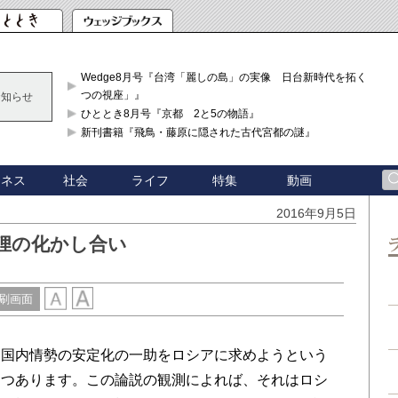
Wedge8月号『台湾「麗しの島」の実像 日台新時代を拓く「3
つの視座」』
お知らせ
ひととき8月号『京都 2と5の物語』
新刊書籍『飛鳥・藤原に隠された古代宮都の謎』
ジネス
社会
ライフ
特集
動画
2016年9月5日
狸の化かし合い
刷画面
国内情勢の安定化の一助をロシアに求めようという
つつあります。この論説の観測によれば、それはロシ