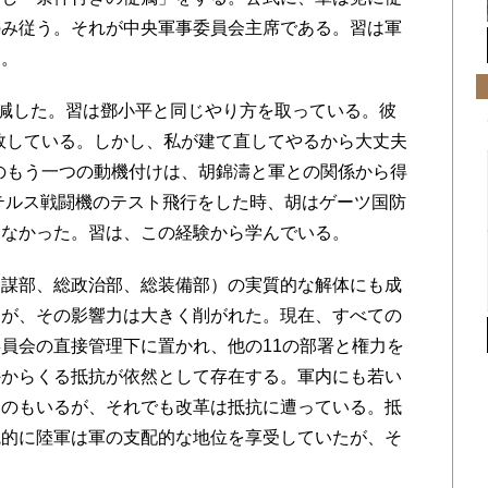
のみ従う。それが中央軍事委員会主席である。習は軍
る。
減した。習は鄧小平と同じやり方を取っている。彼
敗している。しかし、私が建て直してやるから大丈夫
のもう一つの動機付けは、胡錦濤と軍との関係から得
ステルス戦闘機のテスト飛行をした時、胡はゲーツ国防
らなかった。習は、この経験から学んでいる。
謀部、総政治部、総装備部）の実質的な解体にも成
るが、その影響力は大きく削がれた。現在、すべての
員会の直接管理下に置かれ、他の11の部署と権力を
外からくる抵抗が依然として存在する。軍内にも若い
ものもいるが、それでも改革は抵抗に遭っている。抵
統的に陸軍は軍の支配的な地位を享受していたが、そ