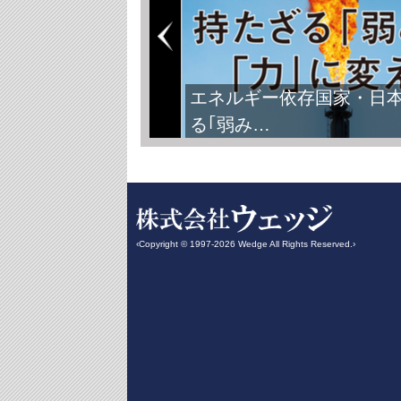
FIFAワールドカップ2026
‹Copyright © 1997-2026 Wedge All Rights Reserved.›