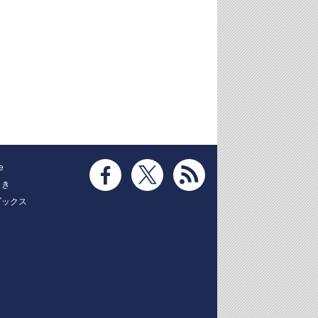
e
とき
ブックス