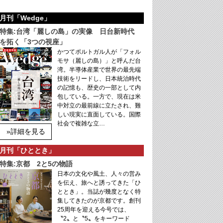
月刊「Wedge」
特集:台湾「麗しの島」の実像 日台新時代
を拓く「3つの視座」
かつてポルトガル人が「フォル
モサ（麗しの島）」と呼んだ台
湾。半導体産業で世界の最先端
技術をリードし、日本統治時代
の記憶も、歴史の一部として内
包している。一方で、現在は米
中対立の最前線に立たされ、難
しい現実に直面している。国際
社会で複雑な立…
»詳細を見る
月刊「ひととき」
特集:京都 2と5の物語
日本の文化や風土、人々の営み
を伝え、旅へと誘ってきた「ひ
ととき」。当誌が幾度となく特
集してきたのが京都です。創刊
25周年を迎える今号では、
〝2〟と〝5〟をキーワード