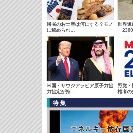
帰省のお土産は何にする？モノ
世界遺
に秘められ…
230
米国・サウジアラビア原子力協
野党・
力協定が持…
権者の
特集