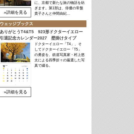
に、京都で新たな旅の物語を紡
ぎます。第1部は、俳優の常盤
»詳細を見る
貴子さんと仲間由紀…
ウェッジブックス
ありがとうT4&T5 923形ドクターイエロー
引退記念カレンダー2027 壁掛けタイプ
ドクターイエロー「T4」、そ
してドクターイエロー「T5」
の勇姿を、鉄道写真家・村上悠
太による四季折々の厳選した写
真で綴る。
»詳細を見る