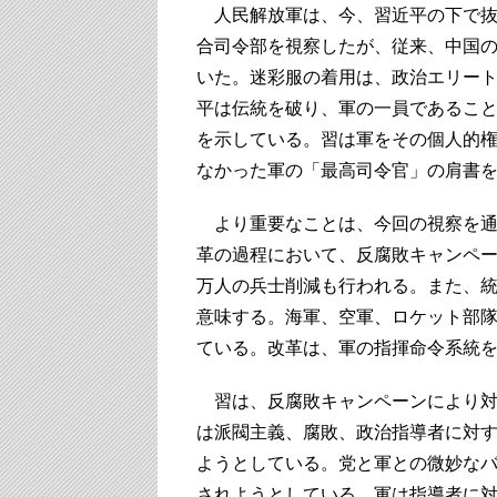
人民解放軍は、今、習近平の下で抜
合司令部を視察したが、従来、中国
いた。迷彩服の着用は、政治エリー
平は伝統を破り、軍の一員であるこ
を示している。習は軍をその個人的
なかった軍の「最高司令官」の肩書
より重要なことは、今回の視察を通
革の過程において、反腐敗キャンペー
万人の兵士削減も行われる。また、
意味する。海軍、空軍、ロケット部隊
ている。改革は、軍の指揮命令系統
習は、反腐敗キャンペーンにより対
は派閥主義、腐敗、政治指導者に対
ようとしている。党と軍との微妙な
されようとしている。軍は指導者に