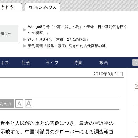
Wedge8月号『台湾「麗しの島」の実像 日台新時代を拓く「3
つの視座」』
お知らせ
ひととき8月号『京都 2と5の物語』
新刊書籍『飛鳥・藤原に隠された古代宮都の謎』
ジネス
社会
ライフ
特集
動画
2016年8月31日
刷画面
近平と人民解放軍との関係につき、最近の習近平の
を示唆する、中国特派員のクローバーによる調査報道