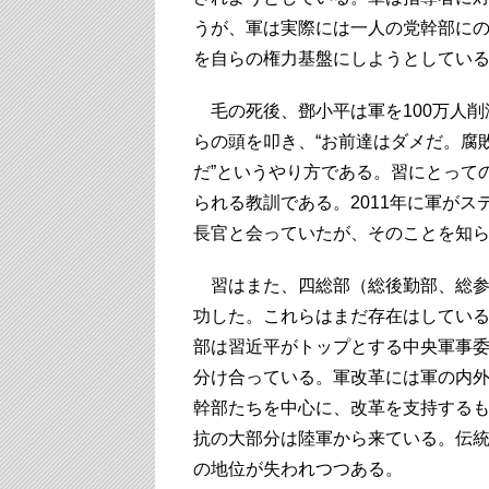
うが、軍は実際には一人の党幹部に
を自らの権力基盤にしようとしてい
毛の死後、鄧小平は軍を100万人削
らの頭を叩き、“お前達はダメだ。腐
だ”というやり方である。習にとって
られる教訓である。2011年に軍が
長官と会っていたが、そのことを知
習はまた、四総部（総後勤部、総参
功した。これらはまだ存在はしてい
部は習近平がトップとする中央軍事委
分け合っている。軍改革には軍の内
幹部たちを中心に、改革を支持する
抗の大部分は陸軍から来ている。伝
の地位が失われつつある。