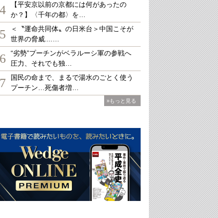
【平安京以前の京都には何があったの
4
か？】〈千年の都〉を…
＜〝運命共同体〟の日米台＞中国こそが
5
世界の脅威....…
“劣勢”プーチンがベラルーシ軍の参戦へ
6
圧力、それでも独…
国民の命まで、まるで湯水のごとく使う
7
プーチン…死傷者増…
»もっと見る