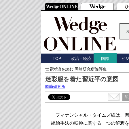
TOP
政治・経済
ビ
国際
世界潮流を読む 岡崎研究所論評集
迷彩服を着た習近平の意図
岡崎研究所
印
フィナンシャル・タイムズ紙は、習
統治手法の転換に関する一つの解釈