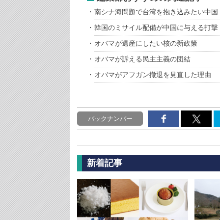
南シナ海問題で台湾を抱き込みたい中国
韓国のミサイル配備が中国に与える打撃
オバマが遺産にしたい核の新政策
オバマが訴える民主主義の団結
オバマがアフガン撤退を見直した理由
バックナンバー
新着記事