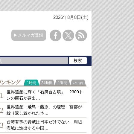
2026年8月8日(土)
メルマガ登録
ランキング
1時間
24時間
1週間
いいね
世界遺産に輝く「石舞台古墳」 2300ト
1
ンの巨石が露出…
世界遺産「飛鳥・藤原」の秘密 宮都が
2
繰り返し置かれた本…
台湾有事の脅威は日本だけでない…周辺
3
海域に進出する中国…