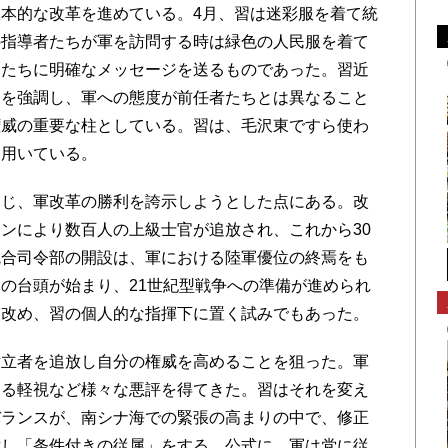
本的な改革を進めている。4月、習は迷彩服を着て統
の指導者たちが軍を訪問する時は緑色の人民服を着て
トたちに明確なメッセージを送るものであった。習近
とを強調し、軍への態度が前任者たちとは異なること
権威の重要な柱としている。習は、毛沢東ですら使わ
を用いている。
じ、軍改革の勝利を誇示しようとした点にある。改
ンにより数百人の上級士官が追放され、これから30
統合司令部の開設は、軍における陸軍優位の終焉をも
の台頭が始まり、21世紀型戦争への準備が進められ
を改め、習の個人的な指揮下に置く試みでもあった。
立者を追放し自分の権威を高めることを狙った。軍
する軽視など様々な悪評を得てきた。習はそれを変え
バランスが、南シナ海での緊張の高まりの中で、修正
対し「条件付きの従属」をする。公式に、軍は党に従