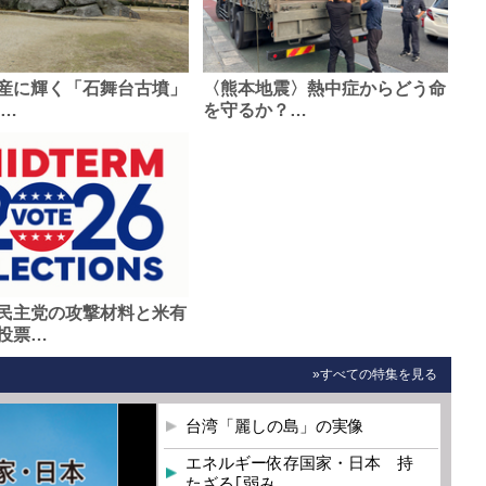
産に輝く「石舞台古墳」
〈熊本地震〉熱中症からどう命
0…
を守るか？…
民主党の攻撃材料と米有
投票…
»すべての特集を見る
台湾「麗しの島」の実像
エネルギー依存国家・日本 持
たざる｢弱み…