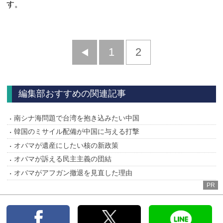
す。
前
1
2
へ
編集部おすすめの関連記事
南シナ海問題で台湾を抱き込みたい中国
韓国のミサイル配備が中国に与える打撃
オバマが遺産にしたい核の新政策
オバマが訴える民主主義の団結
オバマがアフガン撤退を見直した理由
PR