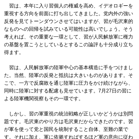
習は、本年に入り習個人の権威を高め、イデオロギーを
重視する方向を前面に打ち出してきました。党内外の強い
反発を見てトーンダウンさせてはいますが、習が毛沢東的
なものへの回帰を試みている可能性は高いでしょう。そう
考えれば、その重要な一環として、習が人民解放軍に権力
の基盤を置こうとしているとするこの論評も十分成り立ち
得ます。
習は、人民解放軍の陸軍中心の基本構造に手をつけまし
た。当然、陸軍の反発と抵抗は大きいものがあります。そ
こで、一方で反腐敗を通じ陸軍に圧力をかけ続けながら、
同時に陸軍に対する配慮も見せています。7月27日の習に
よる陸軍機関視察もその一環です。
しかし、習の軍重視の統治戦略が正しいかどうかは別問
題です。毛沢東のやり方は毛沢東だからできたのです。習
が軍を使って党と国民を統制すること自体、至難の業で
す。それに加え、軍に依拠すればするほど軍の意向に従わ