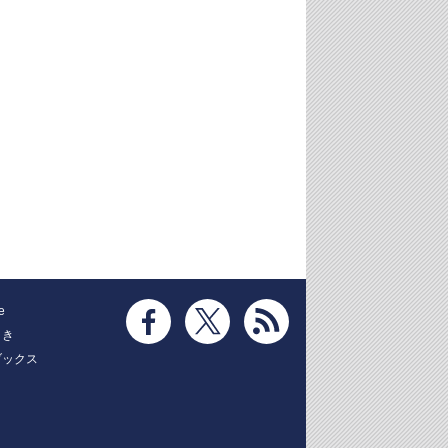
e
とき
ブックス