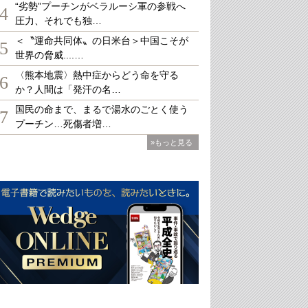
“劣勢”プーチンがベラルーシ軍の参戦へ
4
圧力、それでも独…
＜〝運命共同体〟の日米台＞中国こそが
5
世界の脅威....…
〈熊本地震〉熱中症からどう命を守る
6
か？人間は「発汗の名…
国民の命まで、まるで湯水のごとく使う
7
プーチン…死傷者増…
»もっと見る