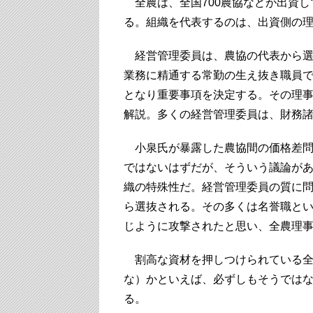
全農は、全国700農協などが出資し
る。組織を代表するのは、出資側の
経営管理委員は、農協の代表から選
業務に精通する常勤の生え抜き職員
となり重要事項を決定する。その理
解説。多くの経営管理委員は、財務
小泉氏が暴露した農協間の価格差問
ではないはずだが、そういう議論が
織の特殊性だ。経営管理委員の質に問
ら選抜される。その多くは名誉職と
じように攻撃されたと思い、全農理
割高な資材を押しつけられている全国
な）かといえば、必ずしもそうでは
る。