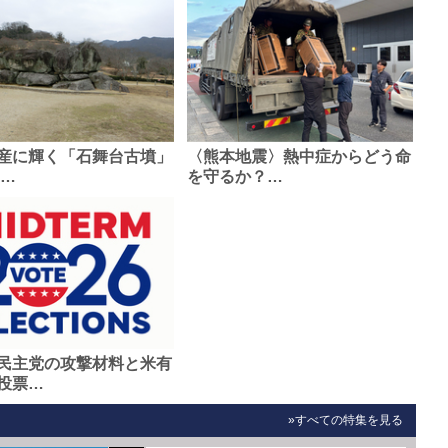
産に輝く「石舞台古墳」
〈熊本地震〉熱中症からどう命
0…
を守るか？…
民主党の攻撃材料と米有
投票…
»すべての特集を見る