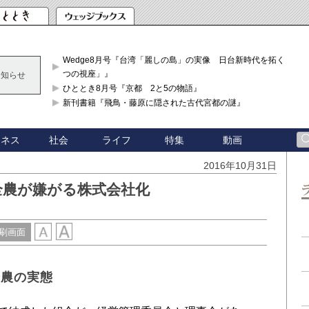
Wedge8月号『台湾「麗しの島」の実像 日台新時代を拓く「3
つの視座」』
お知らせ
ひととき8月号『京都 2と5の物語』
新刊書籍『飛鳥・藤原に隠された古代宮都の謎』
ジネス
社会
ライフ
特集
動画
2016年10月31日
全農が嫌がる株式会社化
刷画面
全農の実態