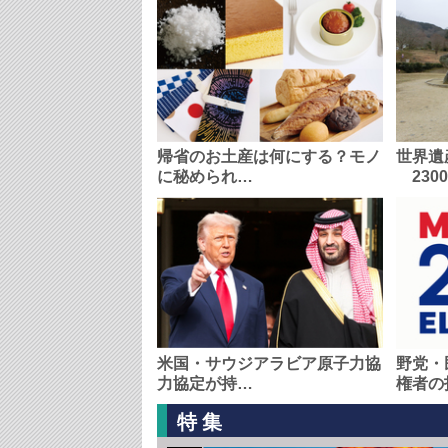
帰省のお土産は何にする？モノ
世界遺
に秘められ…
230
米国・サウジアラビア原子力協
野党・
力協定が持…
権者の
特集