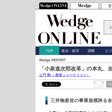
政治・経済
国際
ビ
TOP
Wedge REPORT
「小泉進次郎改革」の本丸、
土門 剛
（ 農業ジャーナリスト）
印
三井物産並の事業規模誇る