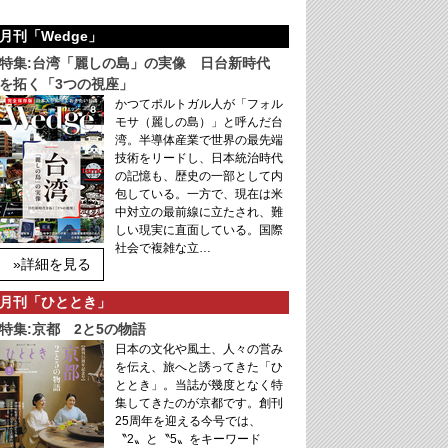
月刊「Wedge」
特集:台湾「麗しの島」の実像 日台新時代
を拓く「3つの視座」
かつてポルトガル人が「フォル
モサ（麗しの島）」と呼んだ台
湾。半導体産業で世界の最先端
技術をリードし、日本統治時代
の記憶も、歴史の一部として内
包している。一方で、現在は米
中対立の最前線に立たされ、難
しい現実に直面している。国際
社会で複雑な立…
»詳細を見る
月刊「ひととき」
特集:京都 2と5の物語
日本の文化や風土、人々の営み
を伝え、旅へと誘ってきた「ひ
ととき」。当誌が幾度となく特
集してきたのが京都です。創刊
25周年を迎える今号では、
〝2〟と〝5〟をキーワード