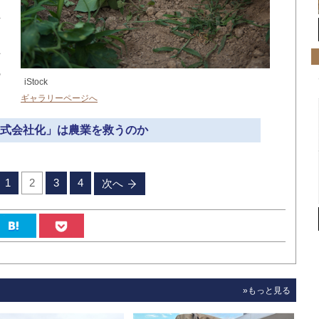
生
、
争
の
iStock
ギャラリーページへ
「株式会社化」は農業を救うのか
1
2
3
4
次へ
»もっと見る