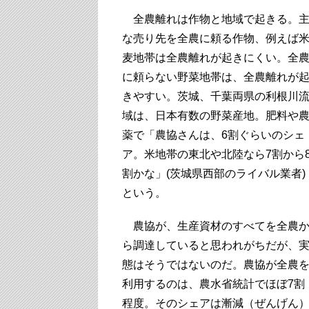
全農離れは作物と地域で起きる。
な売り先を全農に頼る作物、例えば
麦地帯は全農離れが起きにくい。全
に頼らない野菜地帯は、全農離れが
きやすい。茨城、千葉両県の利根川
域は、日本有数の野菜産地。肥料や
薬で「農協さんは、6割ぐらいのシェ
ア。米地帯の東北や北陸なら7割から
割かな」(茨城県西部のライバル業者)
という。
農協が、生産資材のすべてを全農
ら調達していると思われがちだが、
態はそうではないのだ。農協が全農
利用するのは、農水省統計でほぼ7割
程度。そのシェアは漸減（ぜんげん