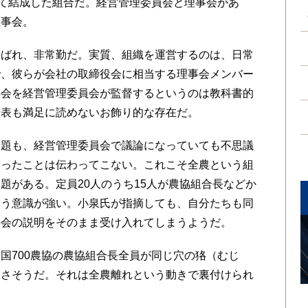
て結成した組合だ。経営管理委員会と理事会があ
理事会。
ばれ、非常勤だ。実質、組織を運営するのは、日常
で、彼らが会社の取締役会に相当する理事会メンバー
事会を経営管理委員会が監督するというのは教科書的
諸表も満足に読めないお飾り的な存在だ。
題も、経営管理委員会で議論になっていても不思議
あったことは伝わってこない。これこそ全農という組
題がある。定員20人のうち15人が農協組合長などか
いう意識が強い。小泉氏が指摘しても、自分たちも同
事会の説明をそのまま受け入れてしまうようだ。
700農協の農協組合長全員が同じ穴の狢（むじ
なさそうだ。それは全農離れという動きで裏付けられ