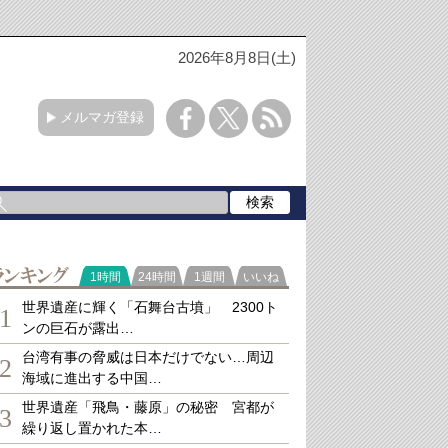
2026年8月8日(土)
メルマガ登録
ランキング
1時間
24時間
1週間
いいね
世界遺産に輝く「石舞台古墳」 2300ト
1
ンの巨石が露出…
台湾有事の脅威は日本だけでない…周辺
2
海域に進出する中国…
世界遺産「飛鳥・藤原」の秘密 宮都が
3
繰り返し置かれた本…