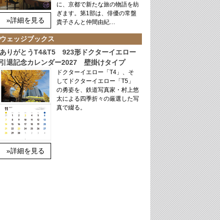
に、京都で新たな旅の物語を紡
ぎます。第1部は、俳優の常盤
»詳細を見る
貴子さんと仲間由紀…
ウェッジブックス
ありがとうT4&T5 923形ドクターイエロー
引退記念カレンダー2027 壁掛けタイプ
ドクターイエロー「T4」、そ
してドクターイエロー「T5」
の勇姿を、鉄道写真家・村上悠
太による四季折々の厳選した写
真で綴る。
»詳細を見る