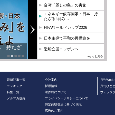
台湾「麗しの島」の実像
エネルギー依存国家・日本 持
たざる｢弱み…
FIFAワールドカップ2026
日本主導で平和の再構築を
本 持たざ
造船立国ニッポンへ
»もっと見る
最新記事一覧
会社案内
月刊Wedg
ランキング
採用情報
月刊ひと
特集一覧
著作権について
ウェッジ
メルマガ登録
プライバシーポリシーについて
特定商取引法に基づく表示
広告のご案内