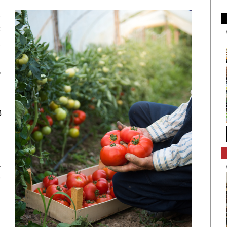
主
米
農
起
流
農
8
か
実
を
）