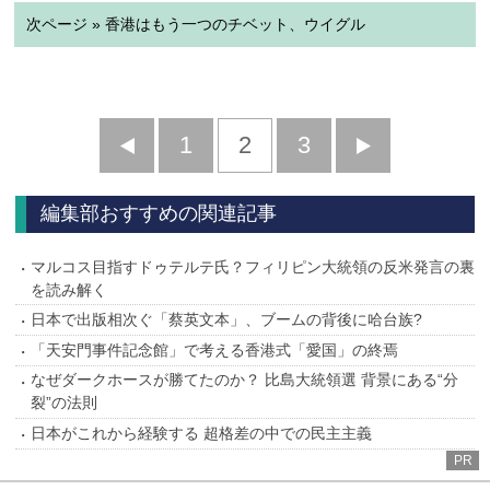
次ページ » 香港はもう一つのチベット、ウイグル
前
1
2
3
次
へ
へ
編集部おすすめの関連記事
マルコス目指すドゥテルテ氏？フィリピン大統領の反米発言の裏
を読み解く
日本で出版相次ぐ「蔡英文本」、ブームの背後に哈台族?
「天安門事件記念館」で考える香港式「愛国」の終焉
なぜダークホースが勝てたのか？ 比島大統領選 背景にある“分
裂”の法則
日本がこれから経験する 超格差の中での民主主義
PR