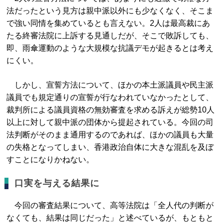
法だったという見方は親中派以外にも少なくなく、そこま
で強い同情を集めているとも言えない。2人は最高裁にあ
たる終審法院に上訴する見通しだが、そこで敗訴しても、
即、雨傘運動のような大規模な抗議デモが起きるとは考え
にくい。
しかし、宣誓方法について、ほかの本土派議員や民主派
議員でも規定通りの宣誓が行なわれていなかったとして、
裁判所による議員資格の無効審査を求める訴えが総勢10人
以上に対して親中派の団体から提起されている。今回の司
法判断がそのまま通用するのであれば、ほかの議員も大量
の失格となってしまい、香港政治自体に大きな混乱を及ぼ
すことになりかねない。
口実を与える結果に
今回の審査結果について、高等法院は「全人代の判断が
なくても、結果は同じだった」と述べているが、もともと