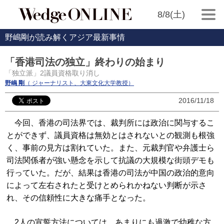
8/8(土)
野嶋剛が読み解くアジア最新事情
「香港司法の独立」終わりの始まり
「独立派」2議員資格取り消し
野嶋 剛
（ ジャーナリスト、大東文化大学教授）
2016/11/18
今回、香港の司法界では、裁判所には政治に関与するこ
とができず、議員資格は無効とはされないとの観測も根強
く、事前の見方は割れていた。また、元裁判官や弁護士ら
司法関係者が強い懸念を示して抗議の大規模な街頭デモも
行っていた。だが、結果は香港の司法が中国の政治的意向
によって左右されたと受けとめられかねない判断が示さ
れ、その信頼性に大きな痛手となった。
2人の宣誓方法については、あまりにも過激で幼稚な方