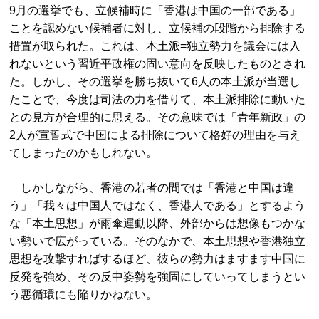
9月の選挙でも、立候補時に「香港は中国の一部である」
ことを認めない候補者に対し、立候補の段階から排除する
措置が取られた。これは、本土派=独立勢力を議会には入
れないという習近平政権の固い意向を反映したものとされ
た。しかし、その選挙を勝ち抜いて6人の本土派が当選し
たことで、今度は司法の力を借りて、本土派排除に動いた
との見方が合理的に思える。その意味では「青年新政」の
2人が宣誓式で中国による排除について格好の理由を与え
てしまったのかもしれない。
しかしながら、香港の若者の間では「香港と中国は違
う」「我々は中国人ではなく、香港人である」とするよう
な「本土思想」が雨傘運動以降、外部からは想像もつかな
い勢いで広がっている。そのなかで、本土思想や香港独立
思想を攻撃すればするほど、彼らの勢力はますます中国に
反発を強め、その反中姿勢を強固にしていってしまうとい
う悪循環にも陥りかねない。