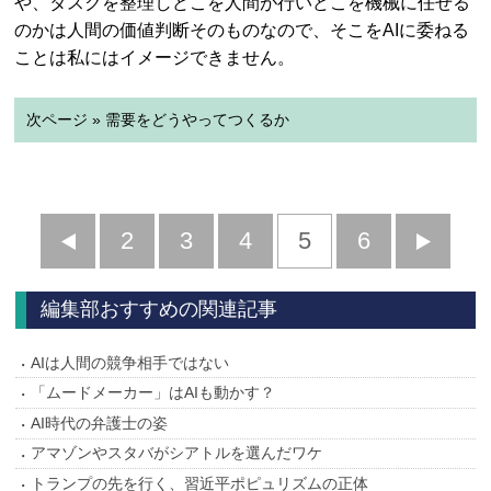
や、タスクを整理しどこを人間が行いどこを機械に任せる
のかは人間の価値判断そのものなので、そこをAIに委ねる
ことは私にはイメージできません。
次ページ » 需要をどうやってつくるか
前
2
3
4
5
6
へ
へ
編集部おすすめの関連記事
AIは人間の競争相手ではない
「ムードメーカー」はAIも動かす？
AI時代の弁護士の姿
アマゾンやスタバがシアトルを選んだワケ
トランプの先を行く、習近平ポピュリズムの正体