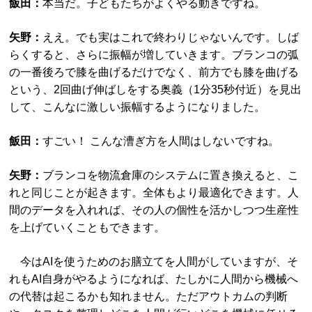
飯田：
本当だ。子どもたちがよくやる動きですね。
矢野：
ええ。でも実はこれで終わりじゃないんです。しば
らくすると、さらに振幅が増していきます。ブランコの弧
の一番後ろで膝を曲げるだけでなく、前方でも膝を曲げる
という、2回曲げ伸ばしをする奥義（1分35秒付近）を見出
して、こんなに激しい振幅するようになりました。
飯田：
すごい！ こんな漕ぎ方を人間はしないですね。
矢野：
ブランコを物流倉庫のシステムに置き換えると、こ
れと同じことが起きます。全体もより最適化できます。人
間のデータを入れれば、その人の個性を活かしつつ生産性
を上げていくこともできます。
今はAIを使うためのお膳立てを人間がしていますが、そ
れもAI自身がやるようになれば、たしかに人間から機械へ
の代替は起こるかも知れません。ただアウトカムの判断