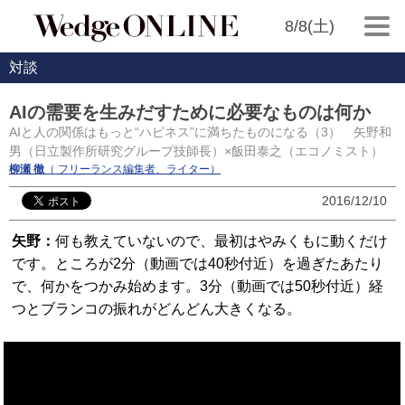
8/8(土)
対談
AIの需要を生みだすために必要なものは何か
AIと人の関係はもっと“ハピネス”に満ちたものになる（3） 矢野和
男（日立製作所研究グループ技師長）×飯田泰之（エコノミスト）
柳瀬 徹
（ フリーランス編集者、ライター）
2016/12/10
矢野：
何も教えていないので、最初はやみくもに動くだけ
です。ところが2分（動画では40秒付近）を過ぎたあたり
で、何かをつかみ始めます。3分（動画では50秒付近）経
つとブランコの振れがどんどん大きくなる。