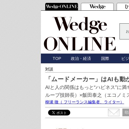
TOP
政治・経済
国際
ビ
対談
「ムードメーカー」はAIも動
AIと人の関係はもっと“ハピネス”に
ループ技師長）×飯田泰之（エコノミ
柳瀬 徹
（ フリーランス編集者、ライター）
印