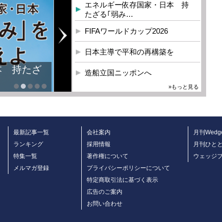
エネルギー依存国家・日本 持
たざる｢弱み…
FIFAワールドカップ2026
日本主導で平和の再構築を
本 持たざ
造船立国ニッポンへ
»もっと見る
最新記事一覧
会社案内
月刊Wedg
ランキング
採用情報
月刊ひと
特集一覧
著作権について
ウェッジ
メルマガ登録
プライバシーポリシーについて
特定商取引法に基づく表示
広告のご案内
お問い合わせ