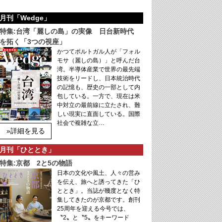
月刊「Wedge」
特集:台湾「麗しの島」の実像 日台新時代
を拓く「3つの視座」
かつてポルトガル人が「フォル
モサ（麗しの島）」と呼んだ台
湾。半導体産業で世界の最先端
技術をリードし、日本統治時代
の記憶も、歴史の一部として内
包している。一方で、現在は米
中対立の最前線に立たされ、難
しい現実に直面している。国際
社会で複雑な立…
»詳細を見る
月刊「ひととき」
特集:京都 2と5の物語
日本の文化や風土、人々の営み
を伝え、旅へと誘ってきた「ひ
ととき」。当誌が幾度となく特
集してきたのが京都です。創刊
25周年を迎える今号では、
〝2〟と〝5〟をキーワード