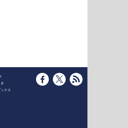
e
とき
ブックス