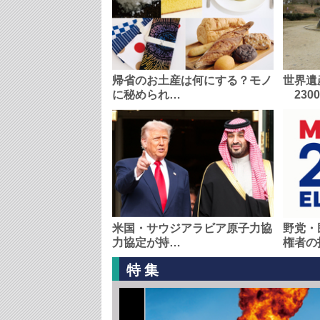
帰省のお土産は何にする？モノ
世界遺
に秘められ…
230
米国・サウジアラビア原子力協
野党・
力協定が持…
権者の
特集