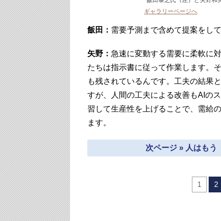
飯田泰之氏（左）と矢野和
ギャラリーページへ
飯田：
需要予測まで含めて提案をし
矢野：
急速に変動する需要に柔軟に
たちは指示書に従って作業します。
も残されているんです。工夫の結果
すが、人間の工夫による改善もAIの
習して生産性を上げることで、需給
ます。
次ページ » 人はも
1
2