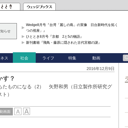
Wedge8月号『台湾「麗しの島」の実像 日台新時代を拓く「3
つの視座」』
お知らせ
ひととき8月号『京都 2と5の物語』
新刊書籍『飛鳥・藤原に隠された古代宮都の謎』
ジネス
ライフ
特集
動画
社会
2016年12月9日
かす？
満ちたものになる（2） 矢野和男（日立製作所研究グ
スト）
刷画面