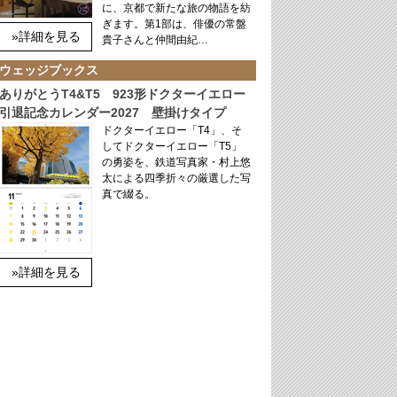
に、京都で新たな旅の物語を紡
ぎます。第1部は、俳優の常盤
»詳細を見る
貴子さんと仲間由紀…
ウェッジブックス
ありがとうT4&T5 923形ドクターイエロー
引退記念カレンダー2027 壁掛けタイプ
ドクターイエロー「T4」、そ
してドクターイエロー「T5」
の勇姿を、鉄道写真家・村上悠
太による四季折々の厳選した写
真で綴る。
»詳細を見る