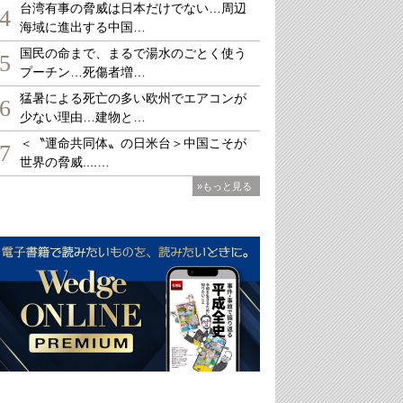
台湾有事の脅威は日本だけでない…周辺
4
海域に進出する中国…
国民の命まで、まるで湯水のごとく使う
5
プーチン…死傷者増…
猛暑による死亡の多い欧州でエアコンが
6
少ない理由…建物と…
＜〝運命共同体〟の日米台＞中国こそが
7
世界の脅威....…
»もっと見る