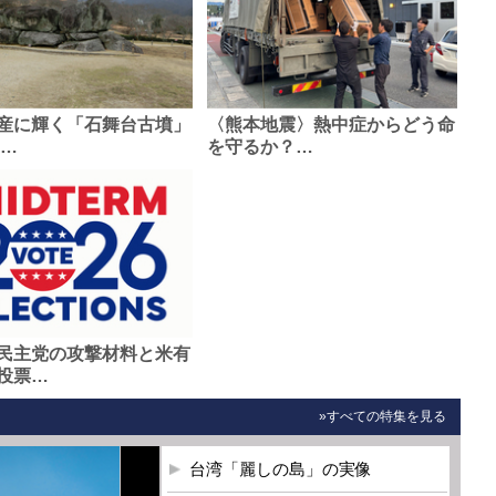
産に輝く「石舞台古墳」
〈熊本地震〉熱中症からどう命
0…
を守るか？…
民主党の攻撃材料と米有
投票…
»すべての特集を見る
台湾「麗しの島」の実像