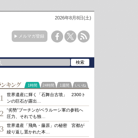
2026年8月8日(土)
メルマガ登録
ランキング
1時間
24時間
1週間
いいね
世界遺産に輝く「石舞台古墳」 2300ト
1
ンの巨石が露出…
“劣勢”プーチンがベラルーシ軍の参戦へ
2
圧力、それでも独…
世界遺産「飛鳥・藤原」の秘密 宮都が
3
繰り返し置かれた本…