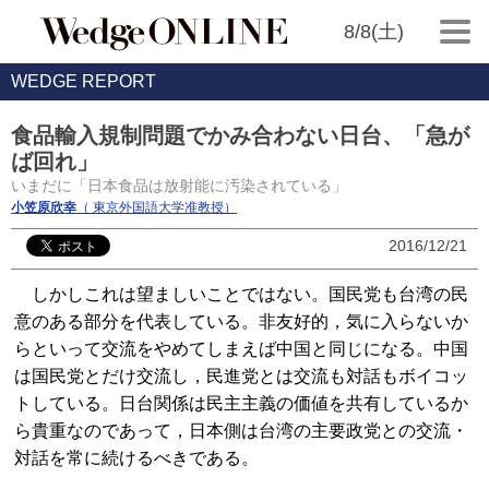
8/8(土)
WEDGE REPORT
食品輸入規制問題でかみ合わない日台、「急が
ば回れ」
いまだに「日本食品は放射能に汚染されている」
小笠原欣幸
（ 東京外国語大学准教授）
2016/12/21
しかしこれは望ましいことではない。国民党も台湾の民
意のある部分を代表している。非友好的，気に入らないか
らといって交流をやめてしまえば中国と同じになる。中国
は国民党とだけ交流し，民進党とは交流も対話もボイコッ
トしている。日台関係は民主主義の価値を共有しているか
ら貴重なのであって，日本側は台湾の主要政党との交流・
対話を常に続けるべきである。