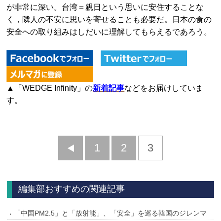
が非常に深い。台湾＝親日という思いに安住することな
く，隣人の不安に思いを寄せることも必要だ。日本の食の
安全への取り組みはしだいに理解してもらえるであろう。
▲「WEDGE Infinity」の
新着記事
などをお届けしていま
す。
前
1
2
3
へ
編集部おすすめの関連記事
「中国PM2.5」と「放射能」、「安全」を巡る韓国のジレンマ