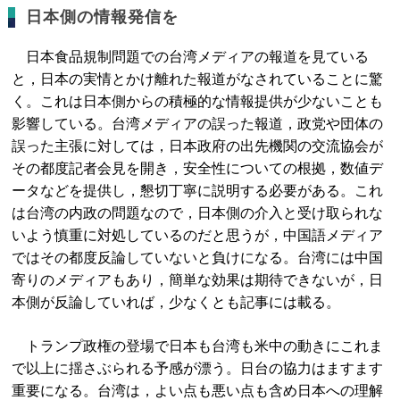
日本側の情報発信を
日本食品規制問題での台湾メディアの報道を見ている
と，日本の実情とかけ離れた報道がなされていることに驚
く。これは日本側からの積極的な情報提供が少ないことも
影響している。台湾メディアの誤った報道，政党や団体の
誤った主張に対しては，日本政府の出先機関の交流協会が
その都度記者会見を開き，安全性についての根拠，数値デ
ータなどを提供し，懇切丁寧に説明する必要がある。これ
は台湾の内政の問題なので，日本側の介入と受け取られな
いよう慎重に対処しているのだと思うが，中国語メディア
ではその都度反論していないと負けになる。台湾には中国
寄りのメディアもあり，簡単な効果は期待できないが，日
本側が反論していれば，少なくとも記事には載る。
トランプ政権の登場で日本も台湾も米中の動きにこれま
で以上に揺さぶられる予感が漂う。日台の協力はますます
重要になる。台湾は，よい点も悪い点も含め日本への理解