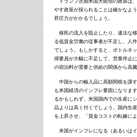
トランプ次期米国大統領の政策は、
やす政策が採られることは確かなよ
昇圧力がかかるでしょう。
移民の流入を阻止したり、違法な移
る低賃金労働の従事者が不足し、人
でしょう。もしかすると、ボトルネ
掃要員が大幅に不足して、営業停止
の宿泊料が需要と供給の関係から高
中国からの輸入品に高額関税を課す
も米国経済のインフレ要因になりま
るかもしれず、米国国内での生産に
品よりは高く付くでしょう。国内生
を上昇させ、「賃金コストの転嫁に
米国がインフレになる（あるいはイ