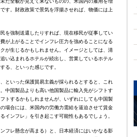
未だ全貌が見えて来ないものの、米国内の雇用を増
うです。財政政策で景気を浮揚させれば、物価には上
民を強制送還したりすれば、現在移民が従事してい
件費が上がることでインフレ圧力を強めることになる
ックが生じるかもしれません。イメージとしては、清
に追い込まれるホテルが続出し、営業しているホテル
騰する、といった感じです。
、といった保護貿易主義が採られるとすると、これ
す。中国製品よりも高い他国製品に輸入先がシフトす
シフトするかもしれませんが、いずれにしても中国製
産の場合には、米国内の労働力需給を逼迫させて賃金
よるインフレ」を引き起こす可能性もあるでしょう。
ンフレ懸念が高まる）と、日本経済にはいかなる影