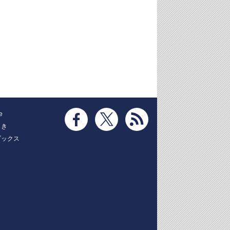
e
とき
ブックス