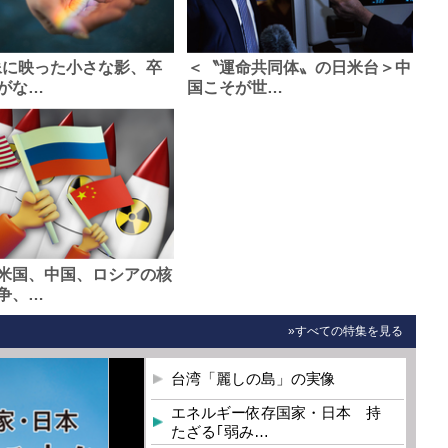
像に映った小さな影、卒
＜〝運命共同体〟の日米台＞中
がな…
国こそが世…
米国、中国、ロシアの核
争、…
»すべての特集を見る
台湾「麗しの島」の実像
エネルギー依存国家・日本 持
たざる｢弱み…