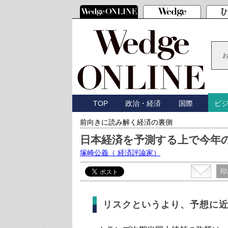
TOP
政治・経済
国際
ビ
前向きに読み解く経済の裏側
日本経済を予測する上で今年
塚崎公義
（ 経済評論家）
印
リスクというより、予想に