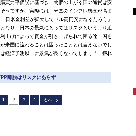
は購買力平価説に基づき、物価の上がる国の通貨は安
えそうですが、実際には「米国のインフレ懸念が高ま
ら、日米金利差が拡大してドル高円安になるだろう」
安となり、日本の景気にとってはリスクというより追
の利上げによって資金が引き上げられて困る途上国も
金が米国に流れることは困ったこととは言えないでし
ては経済予測以上に景気が良くなってしまう「上振れ
 TPP離脱はリスクにあらず
1
2
3
4
次へ