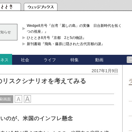
Wedge8月号『台湾「麗しの島」の実像 日台新時代を拓く「3
つの視座」』
お知らせ
ひととき8月号『京都 2と5の物語』
新刊書籍『飛鳥・藤原に隠された古代宮都の謎』
社会
ライフ
特集
動画
ジネス
2017年1月9日
のリスクシナリオを考えてみる
刷画面
近いのが、米国のインフレ懸念