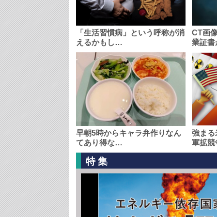
「生活習慣病」という呼称が消
CT画
えるかもし…
業証書
早朝5時からキャラ弁作りなん
強まる
てあり得な…
軍拡競
特集