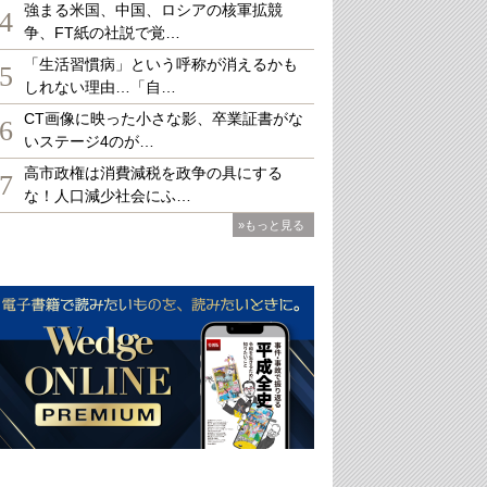
強まる米国、中国、ロシアの核軍拡競
4
争、FT紙の社説で覚…
「生活習慣病」という呼称が消えるかも
5
しれない理由…「自…
CT画像に映った小さな影、卒業証書がな
6
いステージ4のが…
高市政権は消費減税を政争の具にする
7
な！人口減少社会にふ…
»もっと見る