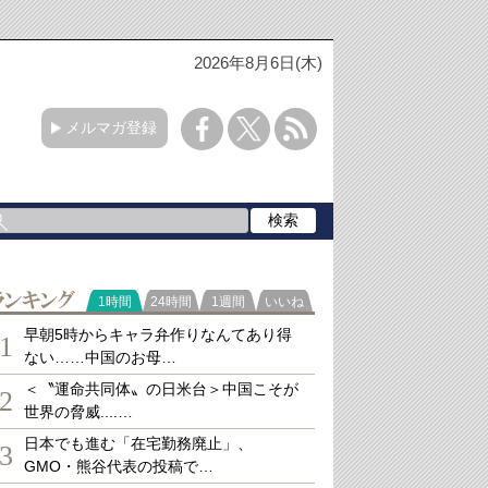
2026年8月6日(木)
メルマガ登録
ランキング
1時間
24時間
1週間
いいね
早朝5時からキャラ弁作りなんてあり得
1
ない……中国のお母…
＜〝運命共同体〟の日米台＞中国こそが
2
世界の脅威....…
日本でも進む「在宅勤務廃止」、
3
GMO・熊谷代表の投稿で…