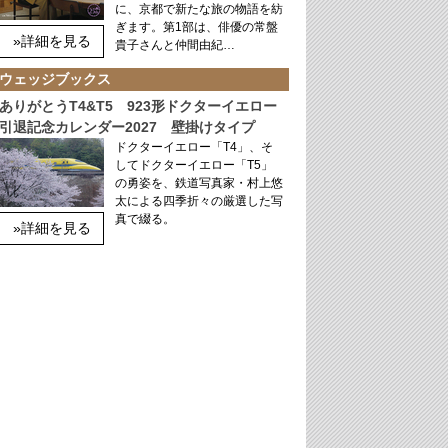
に、京都で新たな旅の物語を紡
ぎます。第1部は、俳優の常盤
»詳細を見る
貴子さんと仲間由紀…
ウェッジブックス
ありがとうT4&T5 923形ドクターイエロー
引退記念カレンダー2027 壁掛けタイプ
ドクターイエロー「T4」、そ
してドクターイエロー「T5」
の勇姿を、鉄道写真家・村上悠
太による四季折々の厳選した写
真で綴る。
»詳細を見る