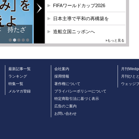
FIFAワールドカップ2026
日本主導で平和の再構築を
本 持たざ
造船立国ニッポンへ
»もっと見る
最新記事一覧
会社案内
月刊Wedg
ランキング
採用情報
月刊ひと
特集一覧
著作権について
ウェッジ
メルマガ登録
プライバシーポリシーについて
特定商取引法に基づく表示
広告のご案内
お問い合わせ