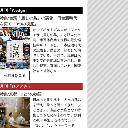
月刊「Wedge」
特集:台湾「麗しの島」の実像 日台新時代
を拓く「3つの視座」
かつてポルトガル人が「フォル
モサ（麗しの島）」と呼んだ台
湾。半導体産業で世界の最先端
技術をリードし、日本統治時代
の記憶も、歴史の一部として内
包している。一方で、現在は米
中対立の最前線に立たされ、難
しい現実に直面している。国際
社会で複雑な立…
»詳細を見る
月刊「ひととき」
特集:京都 2と5の物語
日本の文化や風土、人々の営み
を伝え、旅へと誘ってきた「ひ
ととき」。当誌が幾度となく特
集してきたのが京都です。創刊
25周年を迎える今号では、
〝2〟と〝5〟をキーワード