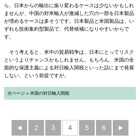
ら、日本からの輸出に振り変わるケースは少ないかもしれ
ませんが、中国の対米輸入が激減した穴の一部を日本製品
が埋めるケースは多そうです。日本製品と米国製品は、い
ずれも技術集約型製品で、代替候補になりやすいからで
す。
そう考えると、米中の貿易戦争は、日本にとってリスク
というよりチャンスかもしれません。もちろん、米国の全
面的な保護主義による対日輸入関税といった話にまで発展
しない、という前提ですが。
次ページ » 米国の対日輸入関税
前
2
3
4
5
6