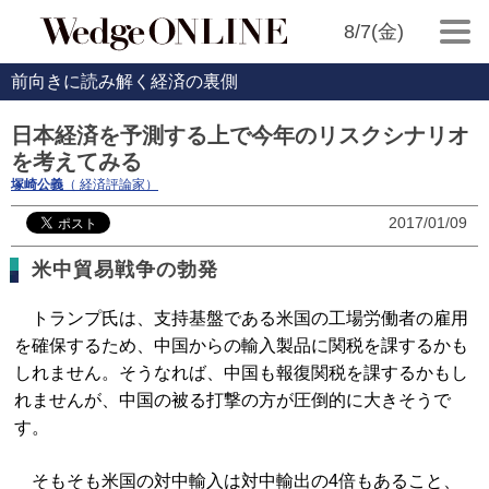
8/7(金)
前向きに読み解く経済の裏側
日本経済を予測する上で今年のリスクシナリオ
を考えてみる
塚崎公義
（ 経済評論家）
2017/01/09
米中貿易戦争の勃発
トランプ氏は、支持基盤である米国の工場労働者の雇用
を確保するため、中国からの輸入製品に関税を課するかも
しれません。そうなれば、中国も報復関税を課するかもし
れませんが、中国の被る打撃の方が圧倒的に大きそうで
す。
そもそも米国の対中輸入は対中輸出の4倍もあること、