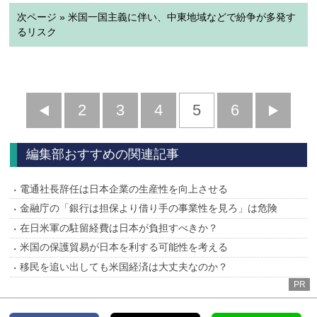
次ページ » 米国一国主義に伴い、中東地域などで紛争が多発す
るリスク
前
2
3
4
5
6
へ
へ
編集部おすすめの関連記事
電通社長辞任は日本企業の生産性を向上させる
金融庁の「銀行は担保より借り手の事業性を見ろ」は危険
在日米軍の駐留経費は日本が負担すべきか？
米国の保護貿易が日本を利する可能性を考える
移民を追い出しても米国経済は大丈夫なのか？
PR