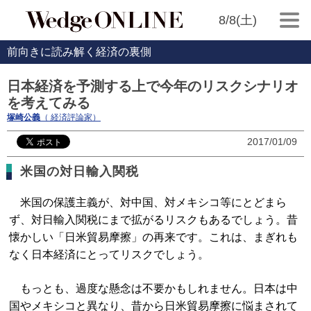
8/8(土)
前向きに読み解く経済の裏側
日本経済を予測する上で今年のリスクシナリオ
を考えてみる
塚崎公義
（ 経済評論家）
2017/01/09
米国の対日輸入関税
米国の保護主義が、対中国、対メキシコ等にとどまら
ず、対日輸入関税にまで拡がるリスクもあるでしょう。昔
懐かしい「日米貿易摩擦」の再来です。これは、まぎれも
なく日本経済にとってリスクでしょう。
もっとも、過度な懸念は不要かもしれません。日本は中
国やメキシコと異なり、昔から日米貿易摩擦に悩まされて