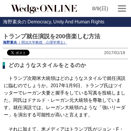
8/9(日)
海野素央の Democracy, Unity And Human Rights
トランプ就任演説を200倍楽しむ方法
海野素央
（ 明治大学教授 心理学博士）
2017/01/18
どのようなスタイルをとるのか
トランプ次期米大統領はどのようなスタイルで就任演説
に臨むのでしょうか。2017年1月9日、トランプ氏はツイ
ッターでレーガン夫妻と握手をしている写真を投稿しまし
た。同氏はドナルド・レーガン元大統領を尊敬していま
す。就任演説では、レーガン大統領のような「強いリーダ
ー」を演出する可能性が高いと言えます。
それに加えて、米メディアはトランプ氏がジョン・F・