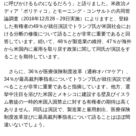
に呼びかけるものになるだろう」と語りました。米政治メ
ディア「ポリティコ」とモーニング・コンサルトの共同世
論調査（2016年12月28－29日実施）によりますと、登録
した有権者の49％が就任演説でトランプ氏が米国社会にお
ける分断の修復について語ることが非常に重要であると回
答しています。続いて、48％が製造業の維持、47％が海外
から米国内に雇用を取り戻す政策に関して同氏が演説をす
ることを期待しています。
さらに、36％が医療保険制度改革（通称オバマケア）、
34％が最高裁判事指名についてトランプ氏が就任演説で述
べることが非常に重要であると指摘しています。他方、選
挙中注目を浴びた米国とメキシコに建設する壁及びイスラ
ム教徒の一時的米国入国禁止に対する有権者の期待は高く
ありません。同氏は演説で、製造業と雇用創出、医療保険
制度改革並びに最高裁判事指名について語ることはほぼ間
違いないでしょう。