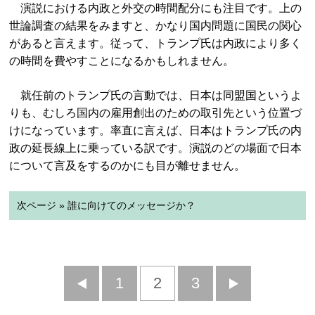
演説における内政と外交の時間配分にも注目です。上の
世論調査の結果をみますと、かなり国内問題に国民の関心
があると言えます。従って、トランプ氏は内政により多く
の時間を費やすことになるかもしれません。
就任前のトランプ氏の言動では、日本は同盟国というよ
りも、むしろ国内の雇用創出のための取引先という位置づ
けになっています。率直に言えば、日本はトランプ氏の内
政の延長線上に乗っている訳です。演説のどの場面で日本
について言及をするのかにも目が離せません。
次ページ » 誰に向けてのメッセージか？
前
1
2
3
次