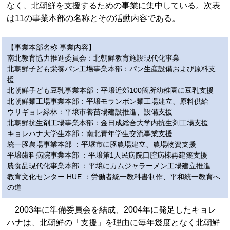
なく、北朝鮮を支援するための事業に集中している。次表
は11の事業本部の名称とその活動内容である。
【事業本部名称 事業内容】
南北教育協力推進委員会：北朝鮮教育施設現代化事業
北朝鮮子ども栄養パン工場事業本部：パン生産設備および原料支
援
北朝鮮子ども豆乳事業本部：平壌近郊100箇所幼稚園に豆乳支援
北朝鮮麺工場事業本部：平壌モランボン麺工場建立、原料供給
ウリギョレ緑林：平壌市養苗場建設推進、設備支援
北朝鮮抗生剤工場事業本部：金日成総合大学内抗生剤工場支援
キョレハナ大学生本部：南北青年学生交流事業支援
統一豚農場事業本部 ：平壌市に豚農場建立、農場物資支援
平壌歯科病院事業本部 ：平壌第1人民病院口腔病棟再建築支援
農食品現代化事業本部 ：平壌にカムジャラーメン工場建立推進
教育文化センター HUE ：労働者統一教科書制作、平和統一教育へ
の道
2003年に準備委員会を結成、2004年に発足したキョレ
ハナは、北朝鮮の「支援」を理由に毎年幾度となく北朝鮮