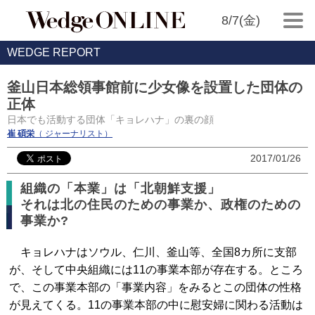
8/7(金)
WEDGE REPORT
釜山日本総領事館前に少女像を設置した団体の
正体
日本でも活動する団体「キョレハナ」の裏の顔
崔 碩栄
（ ジャーナリスト）
2017/01/26
組織の「本業」は「北朝鮮支援」
それは北の住民のための事業か、政権のための
事業か?
キョレハナはソウル、仁川、釜山等、全国8カ所に支部
が、そして中央組織には11の事業本部が存在する。ところ
で、この事業本部の「事業内容」をみるとこの団体の性格
が見えてくる。11の事業本部の中に慰安婦に関わる活動は