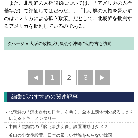
また、北朝鮮の人権問題については、「アメリカの人権
基準だけで評価してはだめだ」、「北朝鮮の人権を脅かす
のはアメリカによる孤立政策」だとして、北朝鮮を批判す
るアメリカを批判しているのである。
次ページ » 大阪の政権反対集会や沖縄の辺野古も訪問
前
1
2
3
次
へ
へ
編集部おすすめの関連記事
北朝鮮の「演出された日常」を暴く、全体主義体制の恐ろしさを
伝えるドキュメンタリー
中国大使館前の「脱北者少女像」設置運動はダメ？
釜山の少女像設置、日本の厳しい世論を知らない韓国