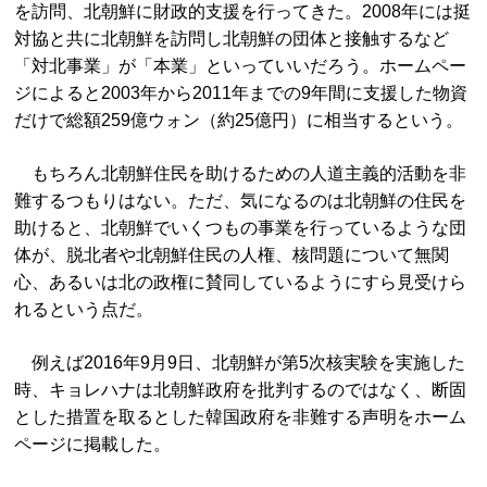
を訪問、北朝鮮に財政的支援を行ってきた。2008年には挺
対協と共に北朝鮮を訪問し北朝鮮の団体と接触するなど
「対北事業」が「本業」といっていいだろう。ホームペー
ジによると2003年から2011年までの9年間に支援した物資
だけで総額259億ウォン（約25億円）に相当するという。
もちろん北朝鮮住民を助けるための人道主義的活動を非
難するつもりはない。ただ、気になるのは北朝鮮の住民を
助けると、北朝鮮でいくつもの事業を行っているような団
体が、脱北者や北朝鮮住民の人権、核問題について無関
心、あるいは北の政権に賛同しているようにすら見受けら
れるという点だ。
例えば2016年9月9日、北朝鮮が第5次核実験を実施した
時、キョレハナは北朝鮮政府を批判するのではなく、断固
とした措置を取るとした韓国政府を非難する声明をホーム
ページに掲載した。