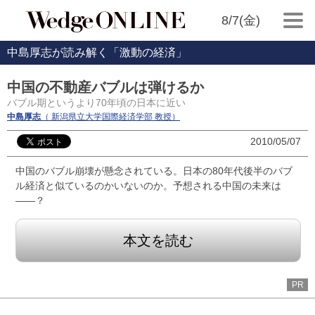
8/7(金)
中島厚志が読み解く「激動の経済」
中国の不動産バブルは弾けるか
バブル期というより70年頃の日本に近い
中島厚志
（ 新潟県立大学国際経済学部 教授）
2010/05/07
中国のバブル崩壊が懸念されている。日本の80年代後半のバブ
ル経済と似ているのかいないのか。予想される中国の未来は
――？
本文を読む
PR