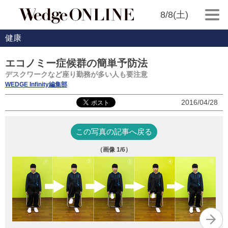
8/8(土)
健康
エコノミー症候群の簡単予防法
デスクワークなど座り勤務が多い人も要注意
WEDGE Infinity編集部
2016/04/28
この写真の記事へ戻る
（画像
1
/6）