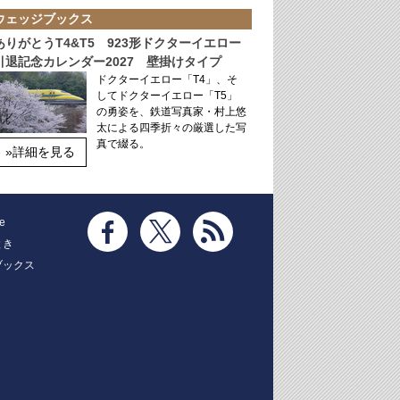
ウェッジブックス
ありがとうT4&T5 923形ドクターイエロー
引退記念カレンダー2027 壁掛けタイプ
ドクターイエロー「T4」、そ
してドクターイエロー「T5」
の勇姿を、鉄道写真家・村上悠
太による四季折々の厳選した写
真で綴る。
»詳細を見る
e
とき
ブックス