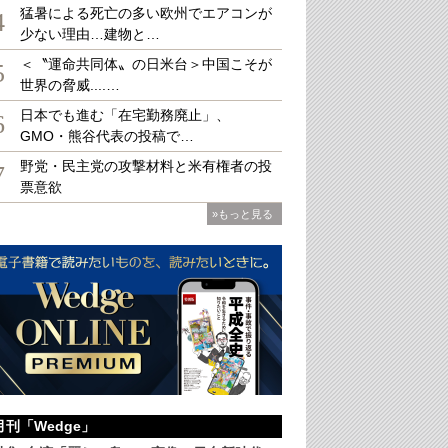
猛暑による死亡の多い欧州でエアコンが
4
少ない理由…建物と…
＜〝運命共同体〟の日米台＞中国こそが
5
世界の脅威....…
日本でも進む「在宅勤務廃止」、
6
GMO・熊谷代表の投稿で…
野党・民主党の攻撃材料と米有権者の投
7
票意欲
»もっと見る
月刊「Wedge」