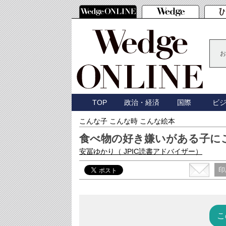
お
TOP
政治・経済
国際
ビ
こんな子 こんな時 こんな絵本
食べ物の好き嫌いがある子に
安冨ゆかり
（ JPIC読書アドバイザー）
印
こ