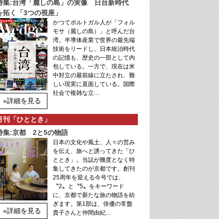
特集:台湾「麗しの島」の実像 日台新時代
を拓く「3つの視座」
かつてポルトガル人が「フォル
モサ（麗しの島）」と呼んだ台
湾。半導体産業で世界の最先端
技術をリードし、日本統治時代
の記憶も、歴史の一部として内
包している。一方で、現在は米
中対立の最前線に立たされ、難
しい現実に直面している。国際
社会で複雑な立…
»詳細を見る
月刊「ひととき」
特集:京都 2と5の物語
日本の文化や風土、人々の営み
を伝え、旅へと誘ってきた「ひ
ととき」。当誌が幾度となく特
集してきたのが京都です。創刊
25周年を迎える今号では、
〝2〟と〝5〟をキーワード
に、京都で新たな旅の物語を紡
ぎます。第1部は、俳優の常盤
»詳細を見る
貴子さんと仲間由紀…