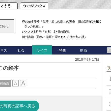
Wedge8月号『台湾「麗しの島」の実像 日台新時代を拓く
知らせ
「3つの視座」』
ひととき8月号『京都 2と5の物語』
新刊書籍『飛鳥・藤原に隠された古代宮都の謎』
ジネス
社会
特集
動画
ライフ
2010年6月17日
この絵本
ン
刷画面
の写真の記事へ戻る