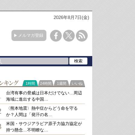
2026年8月7日(金)
メルマガ登録
ラ
1時間
24時間
1週間
いいね
キング
台湾有事の脅威は日本だけでない…周辺
1
海域に進出する中国…
〈熊本地震〉熱中症からどう命を守る
2
か？人間は「発汗の名…
米国・サウジアラビア原子力協力協定が
3
持つ懸念…不明瞭な…